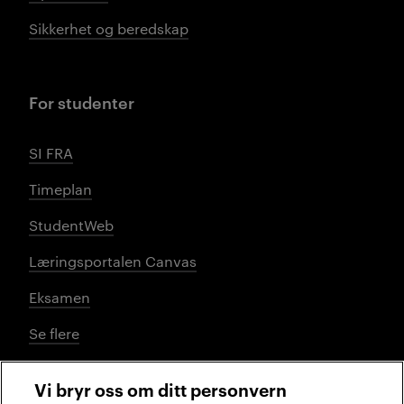
Sikkerhet og beredskap
For studenter
SI FRA
Timeplan
StudentWeb
Læringsportalen Canvas
Eksamen
Se flere
Vi bryr oss om ditt personvern