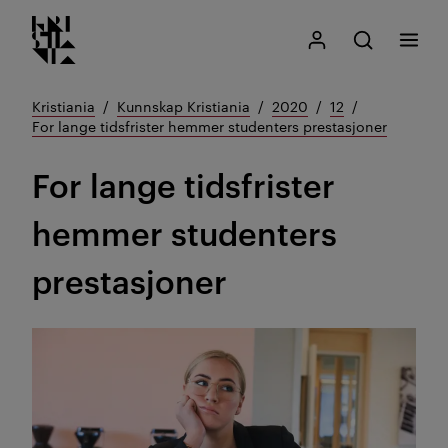
Kristiania logo
Gå
Søk
Mitt Kristiania
Åpne søk
Meny
til
innhold
Kristiania
Kunnskap Kristiania
2020
12
For lange tidsfrister hemmer studenters prestasjoner
For lange tidsfrister
hemmer studenters
prestasjoner