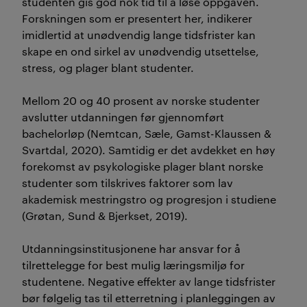
studenten gis god nok tid til å løse oppgaven.
Forskningen som er presentert her, indikerer
imidlertid at unødvendig lange tidsfrister kan
skape en ond sirkel av unødvendig utsettelse,
stress, og plager blant studenter.
Mellom 20 og 40 prosent av norske studenter
avslutter utdanningen før gjennomført
bachelorløp (Nemtcan, Sæle, Gamst-Klaussen &
Svartdal, 2020). Samtidig er det avdekket en høy
forekomst av psykologiske plager blant norske
studenter som tilskrives faktorer som lav
akademisk mestringstro og progresjon i studiene
(Grøtan, Sund & Bjerkset, 2019).
Utdanningsinstitusjonene har ansvar for å
tilrettelegge for best mulig læringsmiljø for
studentene. Negative effekter av lange tidsfrister
bør følgelig tas til etterretning i planleggingen av