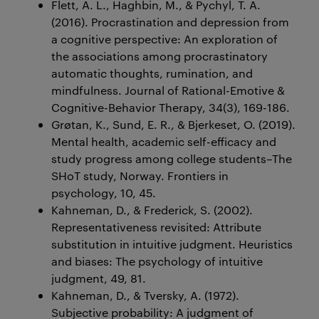
Flett, A. L., Haghbin, M., & Pychyl, T. A.
(2016). Procrastination and depression from
a cognitive perspective: An exploration of
the associations among procrastinatory
automatic thoughts, rumination, and
mindfulness. Journal of Rational-Emotive &
Cognitive-Behavior Therapy, 34(3), 169-186.
Grøtan, K., Sund, E. R., & Bjerkeset, O. (2019).
Mental health, academic self-efficacy and
study progress among college students–The
SHoT study, Norway. Frontiers in
psychology, 10, 45.
Kahneman, D., & Frederick, S. (2002).
Representativeness revisited: Attribute
substitution in intuitive judgment. Heuristics
and biases: The psychology of intuitive
judgment, 49, 81.
Kahneman, D., & Tversky, A. (1972).
Subjective probability: A judgment of