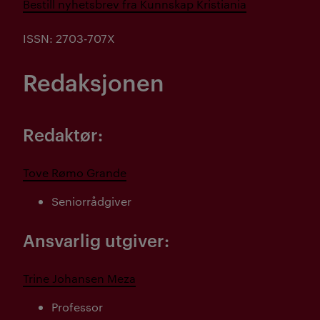
Bestill nyhetsbrev fra Kunnskap Kristiania
ISSN: 2703-707X
Redaksjonen
Redaktør:
Tove Rømo Grande
Seniorrådgiver
Ansvarlig utgiver:
Trine Johansen Meza
Professor