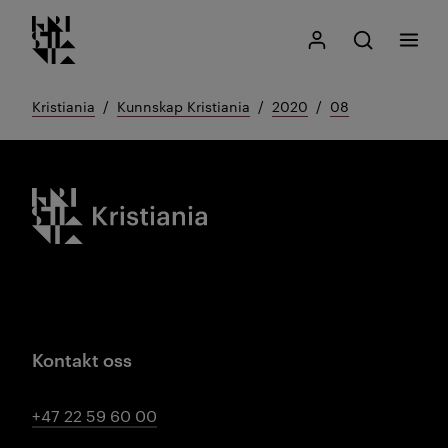
Kristiania logo
Gå
Søk
Mitt Kristiania
Åpne søk
Meny
til
innhold
Kristiania
Kunnskap Kristiania
2020
08
Kristiania logo
Kontakt oss
+47 22 59 60 00