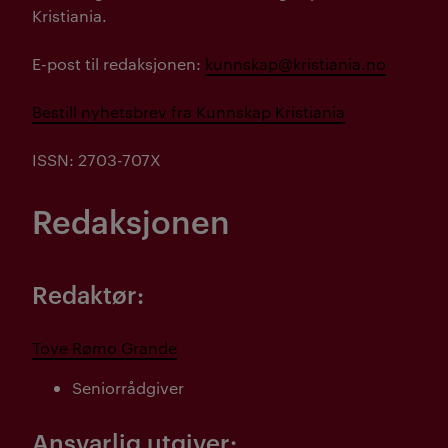
Kristiania.
E-post til redaksjonen:
kunnskap@kristiania.no
Bestill nyhetsbrev fra Kunnskap Kristiania
ISSN: 2703-707X
Redaksjonen
Redaktør:
Tove Rømo Grande
Seniorrådgiver
Ansvarlig utgiver: