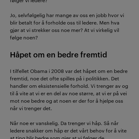
følger vi ledere?
Jo, selvfølgelig har mange av oss en jobb hvor vi
blir betalt for å forholde oss til ledere. Men hva
gjør at vi strekker oss noe mer? At vi virkelig vil
følge noen?
Håpet om en bedre fremtid
I tilfellet Obama i 2008 var det håpet om en bedre
fremtid, noe det ofte spilles på i politikken. Det
handler om eksistensielle forhold. Vi trenger av og
til å vite at vi er en del av noe større, at vi er på vei
mot noe bedre og at noen er der for å hjelpe oss
når vi trenger det.
Når noe er vanskelig. Da trenger vi håp. Så når
ledere snakker om håp er det vårt behov for å vite
at ting blir bedre som gjør at vi følger de.