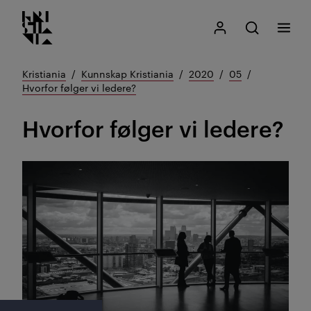
Kristiania logo
Gå
Søk
Mitt Kristiania
Åpne søk
Meny
til
innhold
Kristiania
Kunnskap Kristiania
2020
05
Hvorfor følger vi ledere?
Hvorfor følger vi ledere?