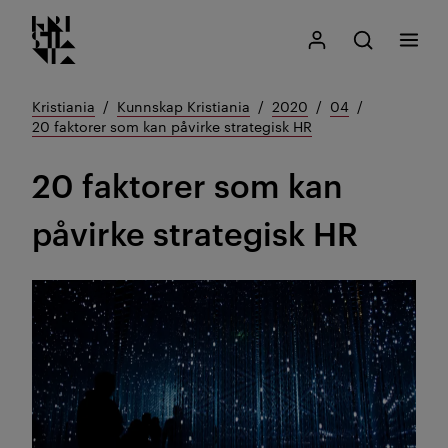
Kristiania logo
Gå
Søk
Mitt Kristiania
Åpne søk
Meny
til
innhold
Kristiania
Kunnskap Kristiania
2020
04
20 faktorer som kan påvirke strategisk HR
20 faktorer som kan
påvirke strategisk HR