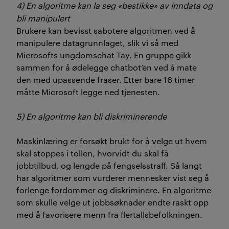
4) En algoritme kan la seg «bestikke» av inndata og
bli manipulert
Brukere kan bevisst sabotere algoritmen ved å
manipulere datagrunnlaget, slik vi så med
Microsofts ungdomschat Tay. En gruppe gikk
sammen for å ødelegge chatbot’en ved å mate
den med upassende fraser. Etter bare 16 timer
måtte Microsoft legge ned tjenesten.
5) En algoritme kan bli diskriminerende
Maskinlæring er forsøkt brukt for å velge ut hvem
skal stoppes i tollen, hvorvidt du skal få
jobbtilbud, og lengde på fengselsstraff. Så langt
har algoritmer som vurderer mennesker vist seg å
forlenge fordommer og diskriminere. En algoritme
som skulle velge ut jobbsøknader endte raskt opp
med å favorisere menn fra flertallsbefolkningen.