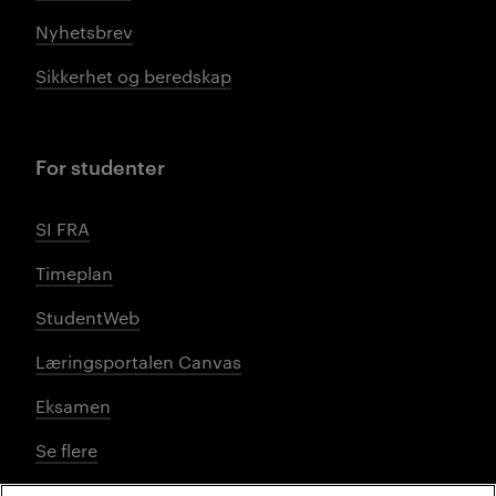
Nyhetsbrev
Sikkerhet og beredskap
For studenter
SI FRA
Timeplan
StudentWeb
Læringsportalen Canvas
Eksamen
Se flere