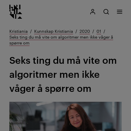
Kristiania logo
Gå
Søk
Mitt Kristiania
Åpne søk
Meny
til
innhold
Kristiania
Kunnskap Kristiania
2020
01
Seks ting du må vite om algoritmer men ikke våger å
spørre om
Seks ting du må vite om
algoritmer men ikke
våger å spørre om