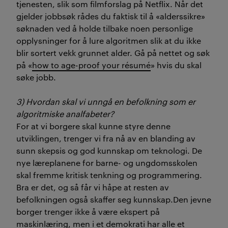
tjenesten, slik som filmforslag på Netflix. Når det
gjelder jobbsøk rådes du faktisk til å «alderssikre»
søknaden ved å holde tilbake noen personlige
opplysninger for å lure algoritmen slik at du ikke
blir sortert vekk grunnet alder. Gå på nettet og søk
på «
how to age-proof your résumé
» hvis du skal
søke jobb.
3) Hvordan skal vi unngå en befolkning som er
algoritmiske analfabeter?
For at vi borgere skal kunne styre denne
utviklingen, trenger vi fra nå av en blanding av
sunn skepsis og god kunnskap om teknologi. De
nye læreplanene for barne- og ungdomsskolen
skal fremme kritisk tenkning og programmering.
Bra er det, og så får vi håpe at resten av
befolkningen også skaffer seg kunnskap.Den jevne
borger trenger ikke å være ekspert på
maskinlæring, men i et demokrati har alle et