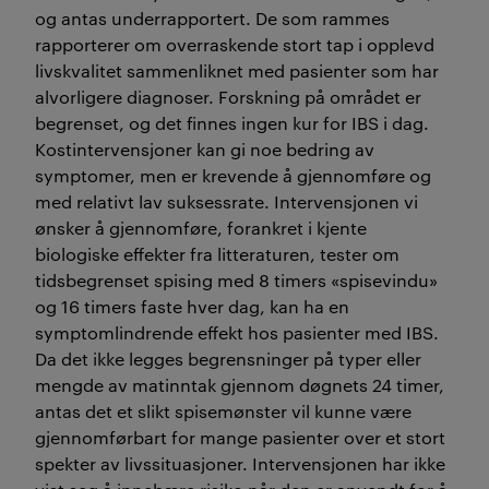
og antas underrapportert. De som rammes
rapporterer om overraskende stort tap i opplevd
livskvalitet sammenliknet med pasienter som har
alvorligere diagnoser. Forskning på området er
begrenset, og det finnes ingen kur for IBS i dag.
Kostintervensjoner kan gi noe bedring av
symptomer, men er krevende å gjennomføre og
med relativt lav suksessrate. Intervensjonen vi
ønsker å gjennomføre, forankret i kjente
biologiske effekter fra litteraturen, tester om
tidsbegrenset spising med 8 timers «spisevindu»
og 16 timers faste hver dag, kan ha en
symptomlindrende effekt hos pasienter med IBS.
Da det ikke legges begrensninger på typer eller
mengde av matinntak gjennom døgnets 24 timer,
antas det et slikt spisemønster vil kunne være
gjennomførbart for mange pasienter over et stort
spekter av livssituasjoner. Intervensjonen har ikke