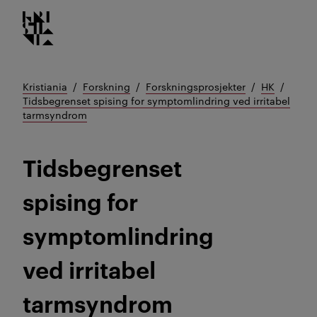
Kristiania logo
Gå
til
innhold
Kristiania
Forskning
Forskningsprosjekter
HK
Tidsbegrenset spising for symptomlindring ved irritabel
tarmsyndrom
Tidsbegrenset
spising for
symptomlindring
ved irritabel
tarmsyndrom