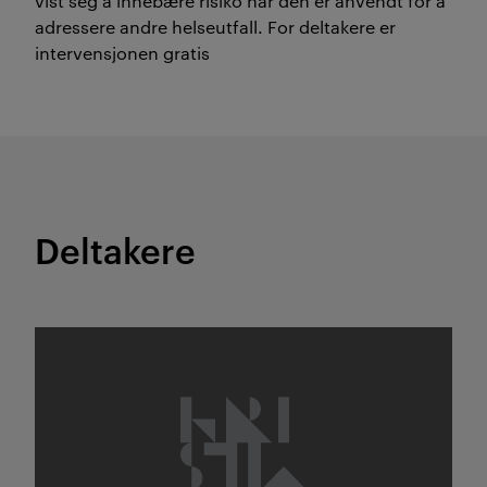
vist seg å innebære risiko når den er anvendt for å
adressere andre helseutfall. For deltakere er
intervensjonen gratis
Deltakere