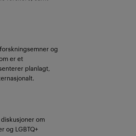
e forskningsemner og
om er et
enterer planlagt,
ernasjonalt.
 diskusjoner om
ueer og LGBTQ+