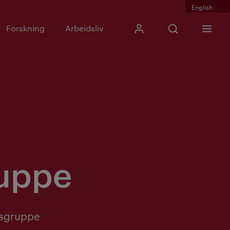
English
Skriv inn søkefras
Forskning
Arbeidsliv
Mitt Kristiania
Åpne søk
Meny
Søk
ruppe
ngsgruppe