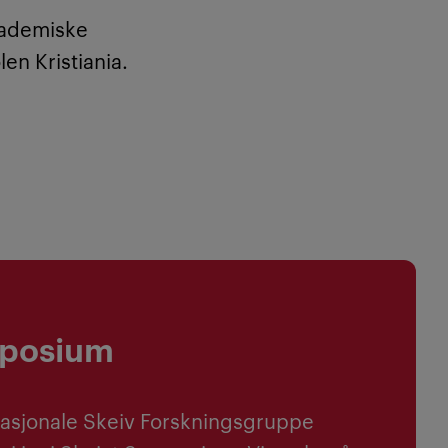
kademiske
en Kristiania.
mposium
 nasjonale Skeiv Forskningsgruppe