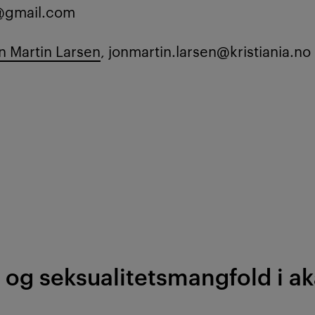
t@gmail.com
n Martin Larsen
, jonmartin.larsen@kristiania.no
 og seksualitetsmangfold i a