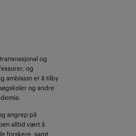
transnasjonal og
fessorer, og
ig ambisjon er å tilby
 høgskoler og andre
kademia.
 og angrep på
en alltid vært å
le forskere, samt