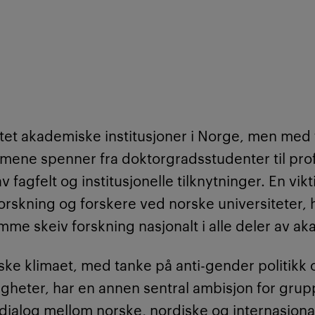
tet akademiske institusjoner i Norge, men med 
mene spenner fra doktorgradsstudenter til pro
 fagfelt og institusjonelle tilknytninger. En vikt
forskning og forskere ved norske universiteter,
emme skeiv forskning nasjonalt i alle deler av a
iske klimaet, med tanke på anti-gender politikk
gheter, har en annen sentral ambisjon for grupp
dialog mellom norske, nordiske og internasjona