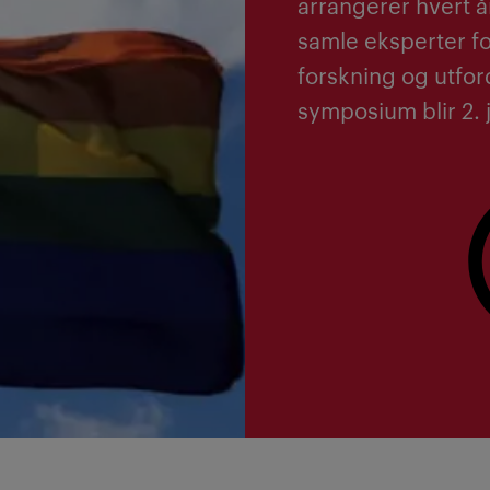
arrangerer hvert å
samle eksperter fo
forskning og utford
symposium blir 2. 
Les mer