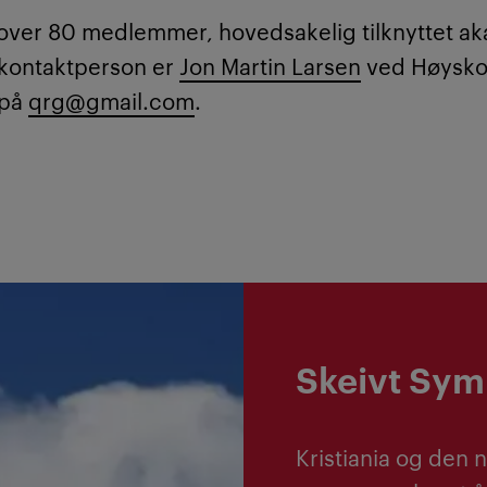
ver 80 medlemmer, hovedsakelig tilknyttet a
 kontaktperson er
Jon Martin Larsen
ved Høyskol
 på
qrg@gmail.com
.
Skeivt Sy
Kristiania og den