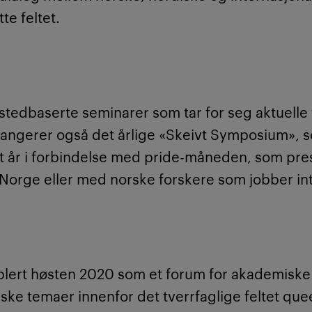
te feltet.
stedbaserte seminarer som tar for seg aktuell
rrangerer også det årlige «Skeivt Symposium», s
t år i forbindelse med pride-måneden, som pres
 Norge eller med norske forskere som jobber int
blert høsten 2020 som et forum for akademiske
iske temaer innenfor det tverrfaglige feltet q