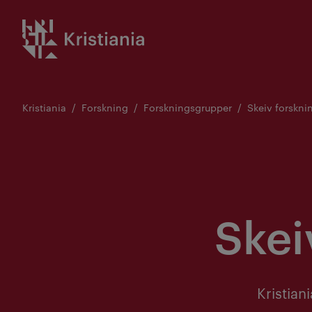
Gå
Kristiania logo
til
innhold
Kristiania
Forskning
Forskningsgrupper
Skeiv forskn
Skei
Kristian