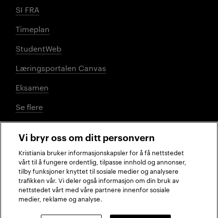
SI FRA
Timeplan
StudentWeb
Læringsportalen Canvas
Eksamen
Se flere
Vi bryr oss om ditt personvern
Sosiale medier
Kristiania bruker informasjonskapsler for å få nettstedet
vårt til å fungere ordentlig, tilpasse innhold og annonser,
tilby funksjoner knyttet til sosiale medier og analysere
trafikken vår. Vi deler også informasjon om din bruk av
Facebook
Instagram
LinkedIn
TikTok
nettstedet vårt med våre partnere innenfor sosiale
medier, reklame og analyse.