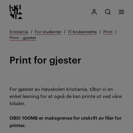
Kristiania logo
Gå
Søk
Mitt Kristiania
Åpne søk
Meny
til
innhold
Kristiania
For studenter
IT-brukerstøtte
Print
Print - gjester
Print for gjester
For gjester av Høyskolen Kristiania, tilbyr vi en
enkel løsning for at også de kan printe ut ved våre
lokaler.
OBS! 100MB er maksgrense for utskrift av filer for
printer.