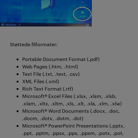
Støttede filformater:
Portable Document Format (.pdf)
Web Pages (.htm, .html)
Text File (.txt, .text, .csv)
XML Files (.xml)
Rich Text Format (.rtf)
Microsoft® Excel Files (.xlsx, .xlsm, .xlsb,
.xlam, .xltx, .xltm, .xls, .xlt, .xla, .xlm, .xlw)
Microsoft® Word Documents (.docx, .doc,
.docm, .dotx, .dotm, .dot)
Microsoft® PowerPoint Presentations (.pptx,
.ppt, .pptm, .ppsx, .pps, .ppsm, .potx, .pot,