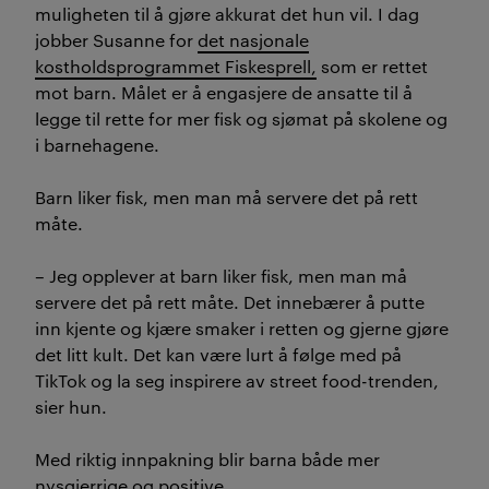
muligheten til å gjøre akkurat det hun vil. I dag
jobber Susanne for
det nasjonale
kostholdsprogrammet Fiskesprell,
som er rettet
mot barn. Målet er å engasjere de ansatte til å
legge til rette for mer fisk og sjømat på skolene og
i barnehagene.
Barn liker fisk, men man må servere det på rett
måte.
– Jeg opplever at barn liker fisk, men man må
servere det på rett måte. Det innebærer å putte
inn kjente og kjære smaker i retten og gjerne gjøre
det litt kult. Det kan være lurt å følge med på
TikTok og la seg inspirere av street food-trenden,
sier hun.
Med riktig innpakning blir barna både mer
nysgjerrige og positive.