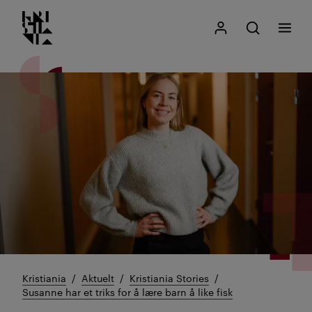
Kristiania logo
Gå
Søk
Mitt Kristiania
Åpne søk
Meny
til
innhold
Kristiania
Aktuelt
Kristiania Stories
Susanne har et triks for å lære barn å like fisk