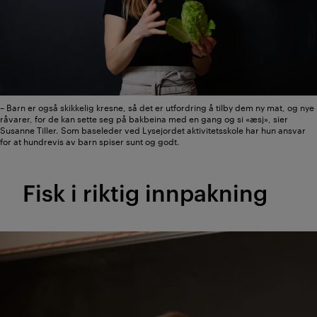
– Barn er også skikkelig kresne, så det er utfordring å tilby dem ny mat, og nye
råvarer, for de kan sette seg på bakbeina med en gang og si «æsj», sier
Susanne Tiller. Som baseleder ved Lysejordet aktivitetsskole har hun ansvar
for at hundrevis av barn spiser sunt og godt.
Fisk i riktig innpakning