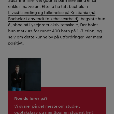
Susanne Tiller vet godt at barn ikke alltid er så
enkle i matveien. Etter å ha tatt bachelor i
Livsstilsending og folkehelse på Kristiania (nå
Bachelor i anvendt folkehelsearbeid)
, begynte hun
å jobbe på Lysejordet aktivitetsskole, Der holdt
hun matkurs for rundt 400 barn på 1.-7. trinn, og
selv om dette kunne by på utfordringer, var mest
positivt.
Noe du lurer på?
Vi svarer på det meste om studier,
opptakskrav og mer.
Spør en student her!