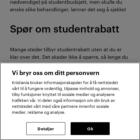
nødvendige) på studentbudsjett, men skulle du
ønske slike behandlinger, lønner det seg å sjekke!
Spør om studentrabatt
Mange steder tilbyr studentrabatt uten at du er
klar over det. Det skader ikke å spørre, så lenge du
er hyggelig! Plutselig sparer du noen kroner her og
Vi bryr oss om ditt personvern
der.
Kristiania bruker informasjonskapsler for å få nettstedet
Merk: Studentrabattene som er listet opp i denne
vårt til å fungere ordentlig, tilpasse innhold og annonser,
artikkelen, kan i likhet med andre rabatter endres
tilby funksjoner knyttet til sosiale medier og analysere
trafikken vår. Vi deler også informasjon om din bruk av
eller fjernes av bedriften som tilbyr dem, så gjerne
nettstedet vårt med våre partnere innenfor sosiale
spør før du kjøper.
medier, reklame og analyse.
Steder å følge med for flere gode
Detaljer
Ok
studentrabatter