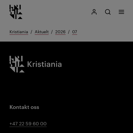
Kristiania logo
Gå
Søk
Mitt Kristiania
Åpne søk
Meny
til
innhold
Kristiania
Aktuelt
2026
07
Kristiania logo
Kontakt oss
+47 22 59 60 00