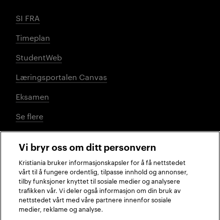
SI FRA
Timeplan
StudentWeb
Læringsportalen Canvas
Eksamen
Se flere
Vi bryr oss om ditt personvern
Sosiale medier
Kristiania bruker informasjonskapsler for å få nettstedet
vårt til å fungere ordentlig, tilpasse innhold og annonser,
tilby funksjoner knyttet til sosiale medier og analysere
trafikken vår. Vi deler også informasjon om din bruk av
Facebook
Instagram
LinkedIn
TikTok
nettstedet vårt med våre partnere innenfor sosiale
medier, reklame og analyse.