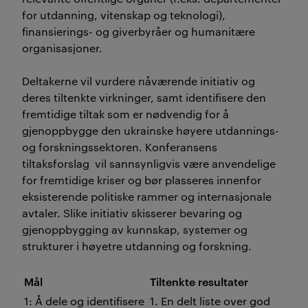
for utdanning, vitenskap og teknologi),
finansierings- og giverbyråer og humanitære
organisasjoner.
Deltakerne vil vurdere nåværende initiativ og
deres tiltenkte virkninger, samt identifisere den
fremtidige tiltak som er nødvendig for å
gjenoppbygge den ukrainske høyere utdannings-
og forskningssektoren. Konferansens
tiltaksforslag vil sannsynligvis være anvendelige
for fremtidige kriser og bør plasseres innenfor
eksisterende politiske rammer og internasjonale
avtaler. Slike initiativ skisserer bevaring og
gjenoppbygging av kunnskap, systemer og
strukturer i høyetre utdanning og forskning.
Mål
Tiltenkte resultater
1: Å dele og identifisere
1. En delt liste over god