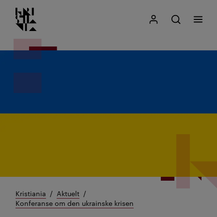
Kristiania logo
Gå
Søk
Mitt Kristiania
Åpne søk
Meny
til
innhold
Kristiania
Aktuelt
Konferanse om den ukrainske krisen