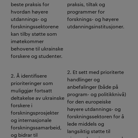
beste praksis for
praksis, tiltak og
hvordan høyere
programmer for
utdannings- og
forsknings- og høyere
forskningssektorene
utdanningsinstitusjoner.
kan tilby støtte som
imøtekommer
behovene til ukrainske
forskere og studenter.
2. Et sett med prioriterte
2. Å identifisere
handlinger og
prioriteringer som
anbefalinger (både på
muliggjør fortsatt
program- og politikknivå)
deltakelse av ukrainske
for den europeiske
forskere i
høyere utdannings- og
forskningsprosjekter
forskningssektoren for å
og internasjonale
lede middels og
forskningssamarbeid,
langsiktig støtte til
og bidrar til