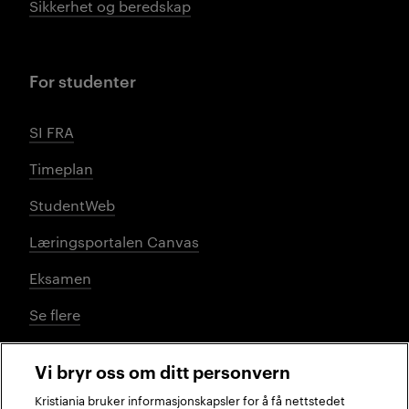
Sikkerhet og beredskap
For studenter
SI FRA
Timeplan
StudentWeb
Læringsportalen Canvas
Eksamen
Se flere
Vi bryr oss om ditt personvern
Sosiale medier
Kristiania bruker informasjonskapsler for å få nettstedet