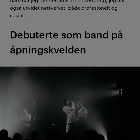
bare har jeg fått verdifull arbeidserfaring, jeg har
også utvidet nettverket, både profesjonelt og
sosialt.
Debuterte som band på
åpning
skvelden