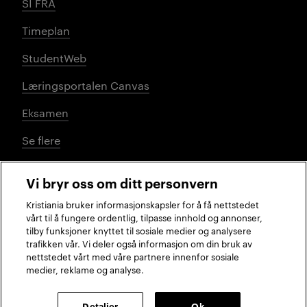
SI FRA
Timeplan
StudentWeb
Læringsportalen Canvas
Eksamen
Se flere
Vi bryr oss om ditt personvern
Sosiale medier
Kristiania bruker informasjonskapsler for å få nettstedet
vårt til å fungere ordentlig, tilpasse innhold og annonser,
tilby funksjoner knyttet til sosiale medier og analysere
trafikken vår. Vi deler også informasjon om din bruk av
Facebook
Instagram
LinkedIn
TikTok
nettstedet vårt med våre partnere innenfor sosiale
medier, reklame og analyse.
2026 © Kristiania
Detaljer
Ok