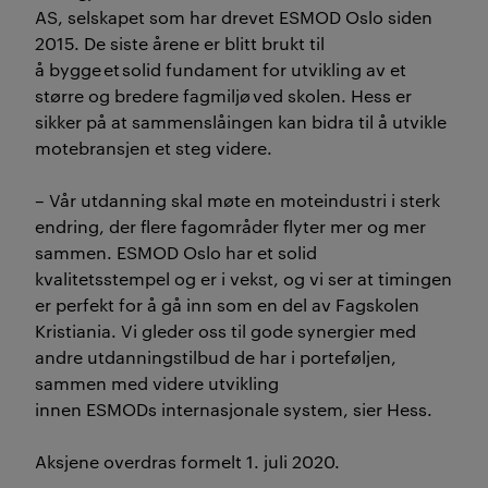
AS
,
selskapet
som
har drevet ESMOD Oslo siden
2015
. De siste årene er blitt brukt til
å
bygge et solid fundament for utvikling av et
større og bredere fagmiljø ved skolen. Hess
er
sikker på
at sammenslåingen kan bidra til å utvikle
motebransjen et steg videre.
–
Vår utdanning skal møte en moteindustri i sterk
endring, der flere fagområder flyter mer og mer
sammen. ESMOD Oslo har et solid
kvalitetsstempel og er i vekst, og vi ser at timingen
er perfekt for å gå inn som en del av Fagskolen
Kristiania. Vi gleder oss til gode synergier med
andre utdanningstilbud de har i porteføljen,
sammen med videre utvikling
innen
ESMODs
internasjonale system
,
sier
Hess.
Aksjene overdras formelt 1. juli 2020
.