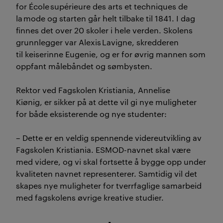
for
École supérieure des arts et techniques de
la mode
og
starten
går helt tilbake til 184
1
.
I dag
finnes det over 20
skoler
i
hele verden
.
Skolens
grunnlegger var
Alexis
Lavigne
, skredderen
til
keiserinne Eugenie
,
og er
for
øvrig
mannen som
oppfant målebåndet
og
sømbysten
.
Rektor
ved Fagskolen Kristiania,
Annelise
Kiønig
,
er sikker på at dette vil gi nye muligheter
for både eksisterende og nye studenter
:
–
Dette er en veldig spennende videreutvikling av
Fagskolen Kristiania. ESMOD-navnet skal være
med videre, og vi skal fortsette å bygge opp under
kvaliteten navnet representerer. Samtidig vil det
skapes nye muligheter for tverrfaglige samarbeid
med fagskolens øvrige kreative studier.