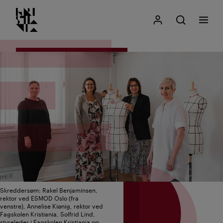
Kristiania logo
Gå
Søk
Mitt Kristiania
Åpne søk
Meny
til
innhold
Skreddersøm: Rakel Benjaminsen,
rektor ved ESMOD Oslo (fra
venstre), Annelise Kiønig, rektor ved
Fagskolen Kristiania, Solfrid Lind,
styreleder i Fagskolen Kristiania og