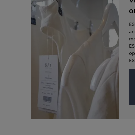
o
ES
an
mo
ES
op
ES
ha
mo