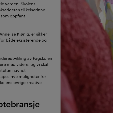
ele verden
.
Skolens
 skredderen til
keiserinne
som oppfant
Annelise Kiønig
,
er sikker
 for både eksisterende og
idereutvikling av Fagskolen
re med videre, og vi skal
liteten navnet
skapes nye muligheter for
kolens øvrige kreative
otebransje