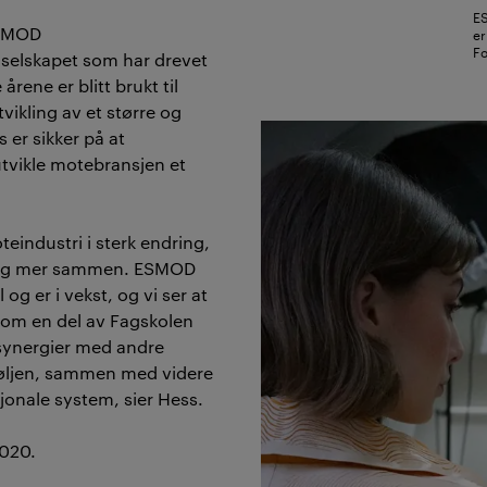
ES
SMOD
er
Fo
,
selskapet
som
har drevet
e årene er blitt brukt til
vikling av et større og
ss
er sikker på
at
utvikle motebransjen et
eindustri i sterk endring,
r og mer sammen. ESMOD
 og er i vekst, og vi ser at
 som en del av Fagskolen
e synergier med andre
føljen, sammen med videre
jonale system
,
sier
Hess.
2020
.