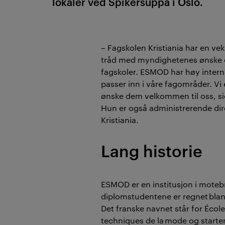
lokaler
ved Spikersuppa i Oslo.
– Fagskolen Kristiania har en ve
tråd med myndighetenes ønske 
fagskoler. ESMOD har høy intern
passer inn i våre fagområder. Vi 
ønske dem velkommen til oss, sier
Hun er også
administrerende dir
Kristiania.
Lang historie
ESMOD
er
en institusjon i mote
diplomstudentene er regnet blan
Det franske navnet står for
École
techniques de la mode
og
start