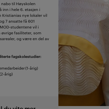
 nabo til Høyskolen
å inn i hele 6. etasjen i
Kristianias nye lokaler vil
og 7 ansatte få 601
SMOD-studentene vil i
 øvrige fasiliteter, som
esarealer, og være en del av
terte fagskolestudier: ​
medarbeider (1-årig)
2-årig)
il du vite mer