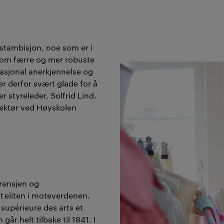
kstambisjon, noe som er i
om færre og mer robuste
asjonal anerkjennelse og
er derfor svært glade for å
 styreleder, Solfrid Lind.
ektør
ved Høyskolen
bransjen og
t eliten i moteverdenen.
 supérieure des arts et
en
går helt tilbake til 184
1
.
I