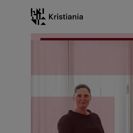
Gå
Kristiania logo
til
innhold