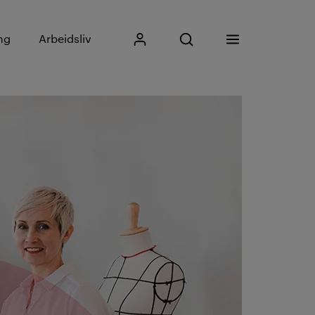
Skriv inn søkefrase
ng
Arbeidsliv
Mitt Kristiania
Åpne søk
Meny
Søk