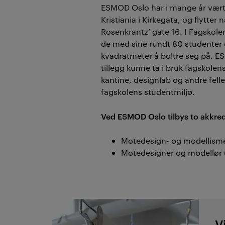
ESMOD Oslo har i mange år vært
Kristiania i Kirkegata, og flytter n
Rosenkrantz’ gate 16. I Fagskolen 
de med sine rundt 80 studenter 
kvadratmeter å boltre seg på. E
tillegg kunne ta i bruk fagskolens
kantine, designlab og andre fell
fagskolens studentmiljø.
Ved ESMOD Oslo tilbys to akkredi
Motedesign- og modellisme
Motedesigner og modellør (
V