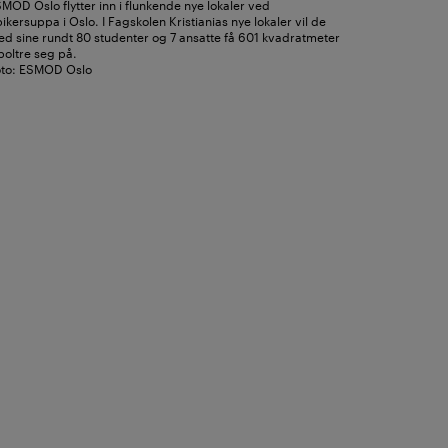
MOD Oslo flytter inn i flunkende nye lokaler ved
ikersuppa i Oslo. I Fagskolen Kristianias nye lokaler vil de
d sine rundt 80 studenter og 7 ansatte få 601 kvadratmeter
boltre seg på.
to: ESMOD Oslo