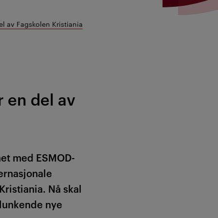
el av Fagskolen Kristiania
 en del av
ighet med ESMOD-
ernasjonale
ristiania. Nå skal
 flunkende nye