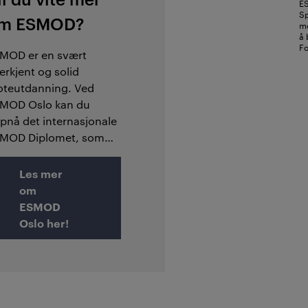
ES
Sp
m ESMOD?
me
å 
Fo
MOD er en svært
erkjent og solid
teutdanning. Ved
MOD Oslo kan du
pnå det internasjonale
MOD Diplomet, som
r høy prestisje i
tebransjen.
Les mer
om
ESMOD
Oslo her!