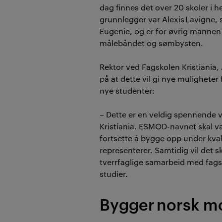
dag finnes det over 20
skoler
i
h
grunnlegger var
Alexis
Lavigne
,
Eugenie
,
og er
for
øvrig
mannen 
målebåndet
og
sømbysten
.
Rektor
ved Fagskolen Kristiania,
på at dette vil gi nye muligheter
nye studenter
:
–
Dette er en veldig spennende v
Kristiania. ESMOD-navnet skal væ
fortsette å bygge opp under kva
representerer. Samtidig vil det 
tverrfaglige samarbeid med fags
studier.
Bygger norsk m