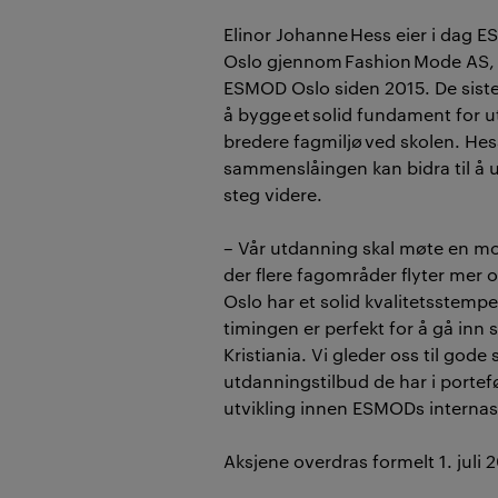
Elinor Johanne
Hess eier
i dag
E
Oslo
gjennom
Fashion
Mode AS
ESMOD Oslo siden 2015
. De sist
å
bygge et solid fundament for ut
bredere fagmiljø ved skolen. He
sammenslåingen kan bidra til å 
steg videre.
–
Vår utdanning skal møte en mot
der flere fagområder flyter me
Oslo har et solid kvalitetsstempel
timingen er perfekt for å gå inn
Kristiania. Vi gleder oss til god
utdanningstilbud de har i porte
utvikling innen
ESMODs
internas
Aksjene overdras formelt 1. juli 