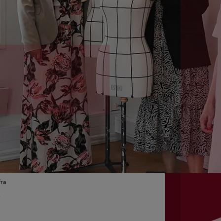
fra
r