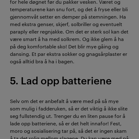
for hele døgnet før du pakker vesken. Været og
temperaturene kan snu fort, og det å fryse eller bli
gjennomvåt setter en demper på stemningen. Ha
med ekstra genser, skjerf, solbriller og eventuelt
paraply eller regnjakke. Om det er sterk sol kan det
være smart å ha med solkrem. Og ikke glem å ha
på deg komfortable sko! Det blir mye gåing og
dansing. Et par ekstra sokker og gnagsårplaster er
også alltid bra å ha i bagen.
5. Lad opp batteriene
Selv om det er anbefalt å være med på så mye
som mulig i fadderuken, så er det viktig å ikke slite
seg fullstendig ut. Trenger du en liten pause for å
lade opp batteriene, så er det helt innafor! Fest,
moro og sosialisering tar på, så det er ingen skam
å ta det rolig mellom slagene. Du kan være med på