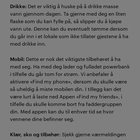
Drikke:
Det er viktig å huske på å drikke masse
vann gjennom dagen. Ta gjerne med deg en liten
flaske som du kan fylle på, så slipper du å kjøpe
vann ute. Denne kan du eventuelt tømme dersom
du går inn i et lokale som ikke tillater gjestene å ha
med drikke inn.
Mobil:
Dette er nok det viktigste tilbehøret å ha
med seg. Ha med deg lader og fulladet powerbank
i tilfelle du går tom for strøm. Vi anbefaler å
aktivere «Find my phone», dersom du skulle være
så uheldig å miste mobilen din. I tillegg kan det
være lurt å laste ned Appen «Find my friends», i
tilfelle du skulle komme bort fra faddergruppen
din. Med appen kan du til enhver tid se hvor
vennene dine befinner seg.
Klær, sko og tilbehør
: Sjekk gjerne værmeldingen