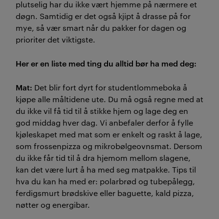
plutselig har du ikke vært hjemme på nærmere et
døgn. Samtidig er det også kjipt å drasse på for
mye, så vær smart når du pakker for dagen og
prioriter det viktigste.
Her er en liste med ting du alltid bør ha med deg:
Mat:
Det blir fort dyrt for studentlommeboka å
kjøpe alle måltidene ute. Du må også regne med at
du ikke vil få tid til å stikke hjem og lage deg en
god middag hver dag. Vi anbefaler derfor å fylle
kjøleskapet med mat som er enkelt og raskt å lage,
som frossenpizza og mikrobølgeovnsmat. Dersom
du ikke får tid til å dra hjemom mellom slagene,
kan det være lurt å ha med seg matpakke. Tips til
hva du kan ha med er: polarbrød og tubepålegg,
ferdigsmurt brødskive eller baguette, kald pizza,
nøtter og energibar.