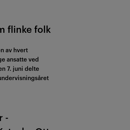
m flinke folk
en av hvert
ge ansatte ved
en 7. juni delte
 undervisningsåret
 -