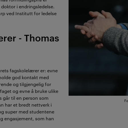
 doktor i endringsledelse.
rp ved Institutt for ledelse
ærer - Thomas
årets fagskolelærer er: evne
et, holde god kontakt med
rende og tilgjengelig for
faget og evne å bruke ulike
s går til en person som
Fo
Han har et bredt nettverk i
e og super med studentene
glig engasjement, som han