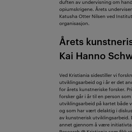
duften av undervisning om handel
opiumskrigene. Årets underviser 
Katusha Otter Nilsen​ ved Institutt
organisasjon.
Årets kunstneris
Kai Hanno Sch
Ved Kristiania sidestiller vi fors
utviklingsarbeid og i år er det an
for årets kunstneriske forsker. P
forsker går i år til en person som
utviklingsarbeid på kartet både 
og som har vært delaktig i disku
av kunstnerisk utviklingsarbeid. D
annet gjennom å være initiativtak
Research @ Kristiania som fikk