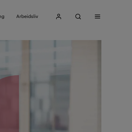
Skriv inn søkefrase
ng
Arbeidsliv
Mitt Kristiania
Åpne søk
Meny
Søk