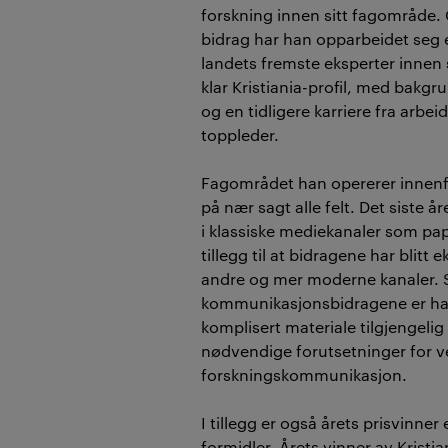
forskning innen sitt fagområde.
bidrag har han opparbeidet seg 
landets fremste eksperter innen si
klar Kristiania-profil, med bakgru
og en tidligere karriere fra arbei
toppleder.
Fagområdet han opererer innenf
på nær sagt alle felt. Det siste å
i klassiske mediekanaler som papi
tillegg til at bidragene har blitt 
andre og mer moderne kanaler. Se
kommunikasjonsbidragene er hans
komplisert materiale tilgjengelig
nødvendige forutsetninger for ve
forskningskommunikasjon.
I tillegg er også årets prisvinner
formidler. Årets vinner av Kristia