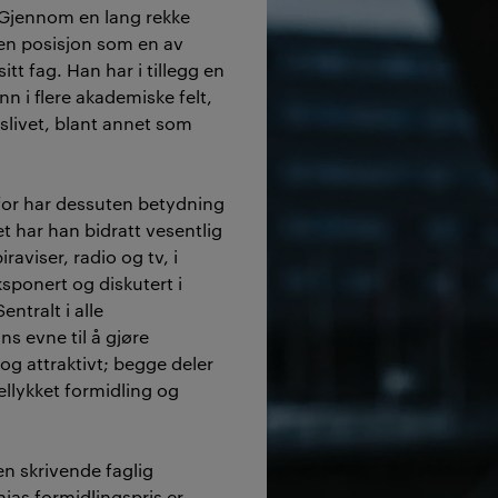
 Gjennom en lang rekke
en posisjon som en av
tt fag. Han har i tillegg en
nn i flere akademiske felt,
dslivet, blant annet som
or har dessuten betydning
ret har han bidratt vesentlig
raviser, radio og tv, i
eksponert og diskutert i
ntralt i alle
 evne til å gjøre
 og attraktivt; begge deler
llykket formidling og
 en skrivende faglig
nias formidlingspris er