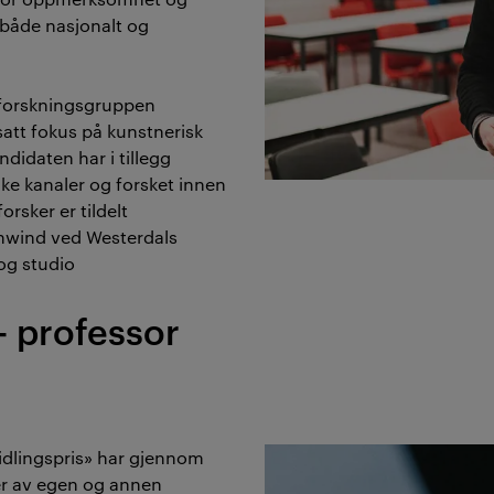
r både nasjonalt og
r forskningsgruppen
att fokus på kunstnerisk
ndidaten har i tillegg
like kanaler og forsket innen
orsker er tildelt
hwind ved Westerdals
og studio​
- professor
midlingspris» har gjennom
ler av egen og annen