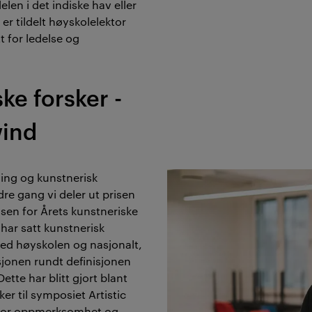
en i det indiske hav eller
er tildelt høyskolelektor
 for ledelse og ​
ke forsker -
wind
kning og kunstnerisk
dre gang vi deler ut prisen
risen for Årets kunstneriske
 har satt kunstnerisk
ved høyskolen og nasjonalt,
sjonen rundt definisjonen
ette har blitt gjort blant
er til symposiet Artistic
 stor oppmerksomhet og