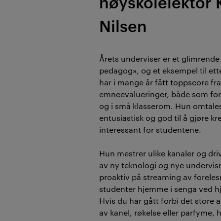
høyskolelektor 
Nilsen
Årets underviser er et glimrende
pedagog», og et eksempel til ett
har i mange år fått toppscore fr
emneevalueringer, både som fore
og i små klasserom. Hun omtale
entusiastisk og god til å gjøre kr
interessant for studentene.
Hun mestrer ulike kanaler og dri
av ny teknologi og nye undervis
proaktiv på streaming av foreles
studenter hjemme i senga ved hj
Hvis du har gått forbi det store 
av kanel, røkelse eller parfyme, 