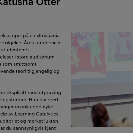
Katusha Otter
 eksempel på en «Kristiania
erfølgelse. Årets underviser
a studentene i
leser i store auditorium
s som smittsomt
evende teori tilgjengelig og
ver eksplisitt med utprøving
ningsformer. Hun har vært
ninger og inkludert syke
elp av Learning Catalytics.
auditoriet og merket lukten
har du sannsynligvis kjent