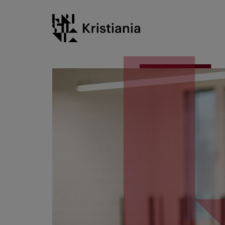
Gå
Kristiania logo
til
innhold