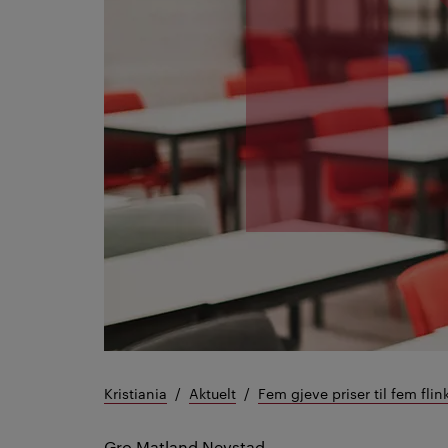
Kristiania
Aktuelt
Fem gjeve priser til fem flin
Gro Matland Nevstad