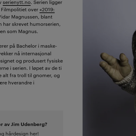
av
serienytt.no
. Serien ligger
 Filmpolitiet over
«2019:
 Vidar Magnussen, blant
m har skrevet humorserien,
llen som Magnus.
ærer på Bachelor i maske-
vekker nå internasjonal
signet og produsert fysiske
ne i serien. I løpet av de ti
lt fra troll til gnomer, og
ære hverandre i
er av Jim Udenberg?
og hårdesign her!