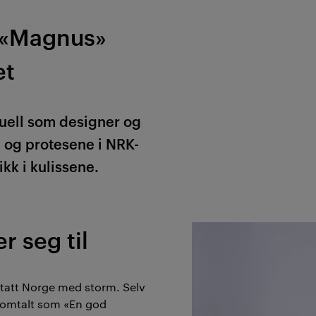
 «Magnus»
et
tuell som designer og
 og protesene i NRK-
kk i kulissene.
r seg til
tatt Norge med storm. Selv
en omtalt som «En god