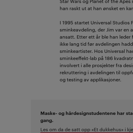
Star Wars og Planet of the Apes 
han raskt ut at han ønsket en ka
I 1995 startet Universal Studios 
sminkeavdeling, der Jim var en av
ansatt. Etter ett år ble han leder
ikke lang tid før avdelingen had
sminkeartister. Hos Universal ha
sminkeeffekt-lab på 186 kvadrat
involvert i alle prosjekter fra de
rekruttering i avdelingen til opp
og testing av applikasjoner.
Maske- og hårdesignstudentene har stad
gang.
Les om da de satt opp «Et dukkehus» i kj