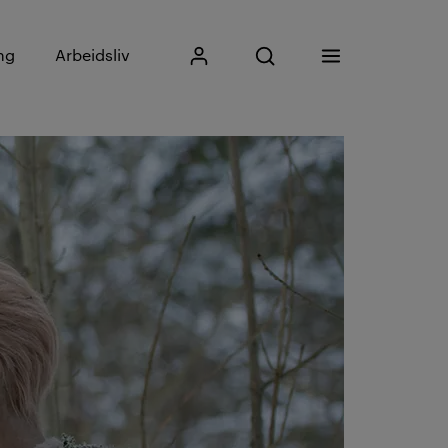
Skriv inn søkefrase
ng
Arbeidsliv
Mitt Kristiania
Åpne søk
Meny
Søk