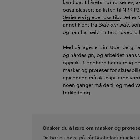
kandidat til årets humorserie», 
også plassert på listen til NRK P3
Seriene vi gleder oss til»
. Det er
annet kjent fra
Side om side
, so
og han har selv inntatt hovedro
Med på laget er Jim Udenberg, l
,
og hårdesign
og arbeidet hans 
oppsikt. Udenberg har nemlig de
masker og proteser for skuespiller
episodene må skuespillerne være a
noen ganger må de til og med v
forkledning.
Ønsker du å lære om masker og protes
Da bør du søke på vår Bachelor i maske- 