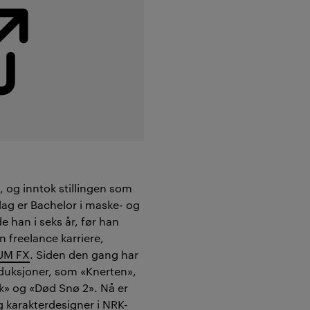
, og inntok stillingen som
dag er Bachelor i maske- og
e han i seks år, før han
n freelance karriere,
UM FX
. Siden den gang har
duksjoner, som «Knerten»,
» og «Død Snø 2». Nå er
g karakterdesigner i NRK-