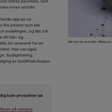
som sterke påvirkere, fant
rriere innen sminke.
Florida opp en ny
 fire artister som ble
 for avdelingen, og det tok
de 40 hår- og
Her kan du se trollet «Magnus»
dde Jim ansvaret for en
meter. Han var også
sign, budsjettering,
følging av butikkfabrikasjon
ig kule prosjekter på
elleren på campus