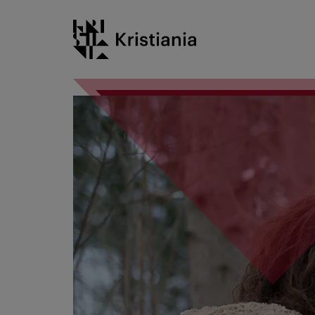
Gå
Kristiania logo
til
innhold