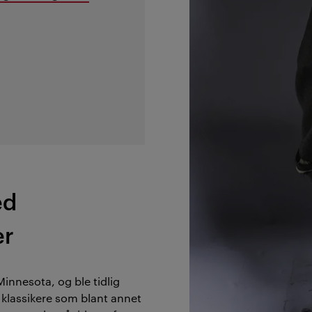
ed
er
innesota, og ble tidlig
d klassikere som blant annet