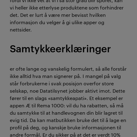
fordi vi ikke vet at vi i så stor grad blir sporet, kan
vi heller ikke etterlyse produktene som forhindrer
det. Det er lurt å være mer bevisst hvilken
informasjon du velger å gi ulike apper og
nettsider.
Samtykkeerklæringer
er ofte lange og vanskelig formulert, så alle forstår
ikke alltid hva man signerer på. I mangel på valg
står forbrukerne i svak posisjon overfor store
selskap, noe Datatilsynet jobber aktivt imot. Dette
fører til en slags «samtykkeapati». Et eksempel er
appen Æ til Rema 1000: vil du ha rabatten, så må
du samtykke til at handlevognen din blir lagret til
evig tid. Da kan matbutikken bruke det til å lage en
profil på deg, og kanskje bruke informasjonen til
andre formål. Er du sikker på at det er verdt 10%