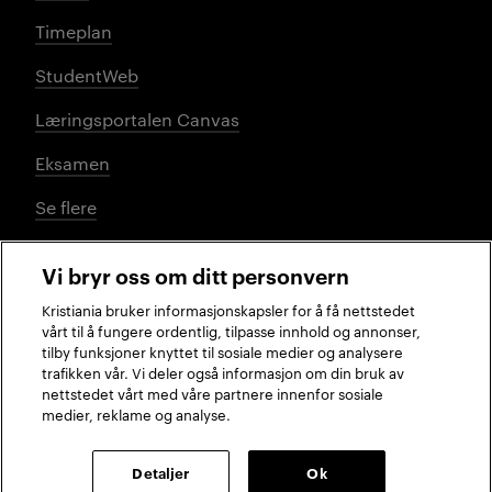
Timeplan
StudentWeb
Læringsportalen Canvas
Eksamen
Se flere
Vi bryr oss om ditt personvern
Sosiale medier
Kristiania bruker informasjonskapsler for å få nettstedet
vårt til å fungere ordentlig, tilpasse innhold og annonser,
tilby funksjoner knyttet til sosiale medier og analysere
trafikken vår. Vi deler også informasjon om din bruk av
Facebook
Instagram
LinkedIn
TikTok
nettstedet vårt med våre partnere innenfor sosiale
medier, reklame og analyse.
2026 © Kristiania
Detaljer
Ok