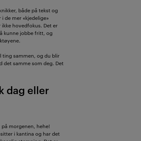
eknikker, både på tekst og
 i de mer «kjedelige»
 ikke hovedfokus. Det er
 kunne jobbe fritt, og
rktøyene.
il ting sammen, og du blir
d det samme som deg. Det
k dag eller
tt på morgenen, hehe!
itter i kantina og har det