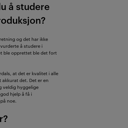
du å studere
produksjon?
 retning og det har ikke
g vurderte å studere i
 ble opprettet ble det fort
ls, at det er kvalitet i alle
t akkurat det. Det er en
g veldig hyggelige
god hjelp å få i
 på noe.
r?