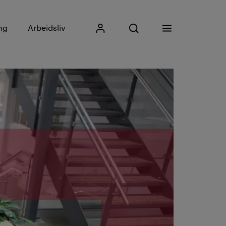
Skriv inn søkefrase
ng
Arbeidsliv
Mitt Kristiania
Åpne søk
Meny
Søk