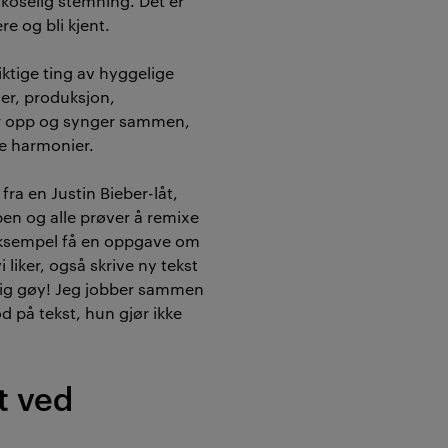
 koselig stemning. Det er
ere og bli kjent.
iktige ting av hyggelige
mer, produksjon,
er opp og synger sammen,
e harmonier.
fra en Justin Bieber-låt,
en og alle prøver å remixe
r eksempel få en oppgave om
 liker, også skrive ny tekst
ldig gøy! Jeg jobber sammen
d på tekst, hun gjør ikke
t ved