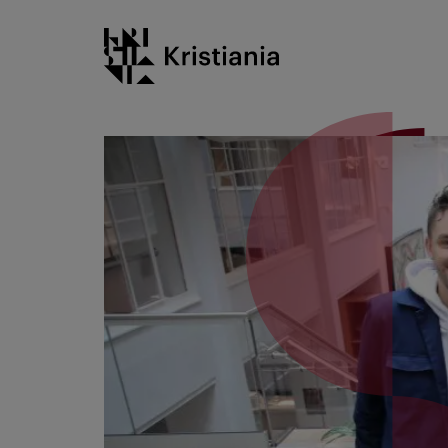
Gå
Kristiania logo
til
innhold