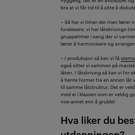
hyggelig, det er en avslappet og
bra at vi får tid til å sitte å diskut
– Så har vi timer der man lærer v
forelesere; vi har låtskrivings-ti
gruppetimer i sang der vi varm
lærer å harmonisere og arranger
– I produksjon så kan vi få
stems
også sitter vi sammen på maclab
låten. I låtskriving så kan vi fo
å hente former fra en annen låt vi
til samme låtstruktur. Det er ve
med ei i klassen som er veldig go
noe annet enn å gruble!
Hva liker du bes
utdanningen?