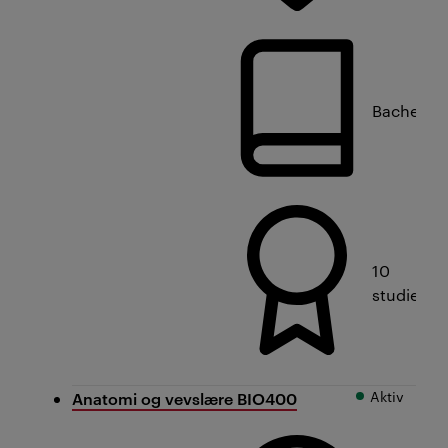
Bachelorn
10
studiepo
Aktiv
Anatomi og vevslære BIO400