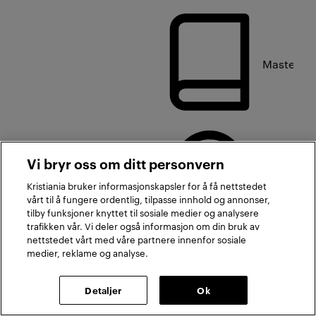
Masterniv
Vi bryr oss om ditt personvern
7,5
Kristiania bruker informasjonskapsler for å få nettstedet
studiepo
vårt til å fungere ordentlig, tilpasse innhold og annonser,
tilby funksjoner knyttet til sosiale medier og analysere
trafikken vår. Vi deler også informasjon om din bruk av
nettstedet vårt med våre partnere innenfor sosiale
medier, reklame og analyse.
Aktiv
Arbeidsmiljø og arbeidshelse
AOA4100
Detaljer
Ok