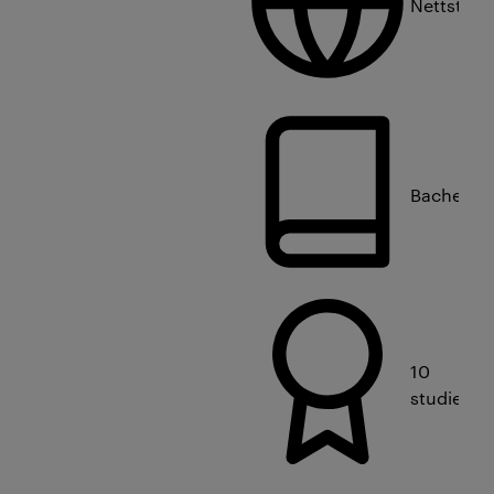
Nettstud
Bachelorn
10
studiepo