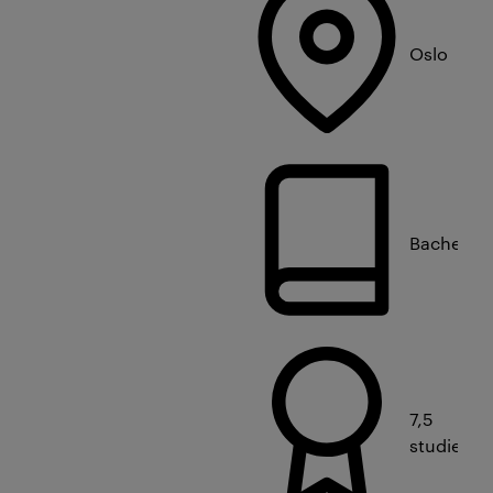
Oslo
Bachelorn
7,5
studiepo