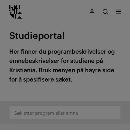
Kristiania logo
Gå
Søk
Mitt Kristiania
Åpne søk
Meny
til
innhold
Studieportal
Her finner du programbeskrivelser og
emnebeskrivelser for studiene på
Kristiania. Bruk menyen på høyre side
for å spesifisere søket.
Søk etter program eller emne