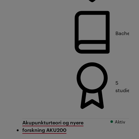
Bachelorn
5
studiepo
Aktiv
Akupunkturteori og nyere
forskning AKU200