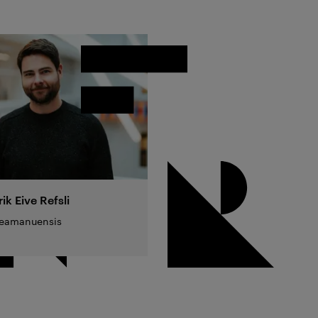
rik Eive
Refsli
teamanuensis