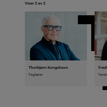
Viser 2 av 2
Resultat
Thorbjørn
Kongshavn
Fred
Faglærer
Førs