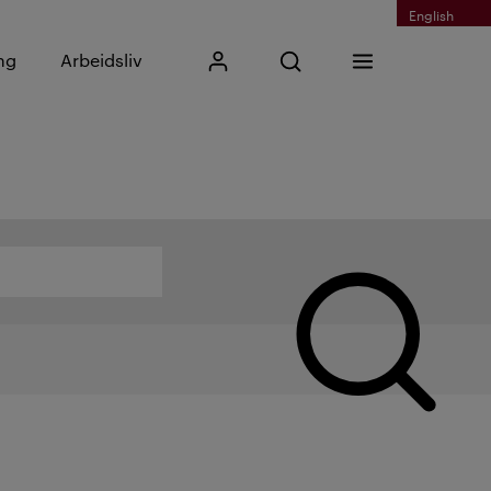
English
Skriv inn søkefrase
ng
Arbeidsliv
Mitt Kristiania
Åpne søk
Meny
Søk
Søk etter f.eks navn eller fagområder...