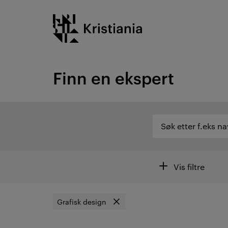
Gå
Kristiania logo
til
innhold
Finn en ekspert
Søk etter f.eks navn eller fagområder...
Søk etter f.eks na
Søk etter ekspertom
Filtre
Vis filtre
Grafisk design
Fjern filter