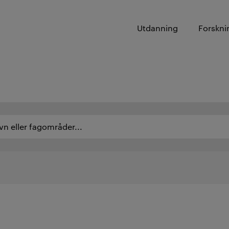
Utdanning
Forskni
vn eller fagområder...
råde eller ansatte