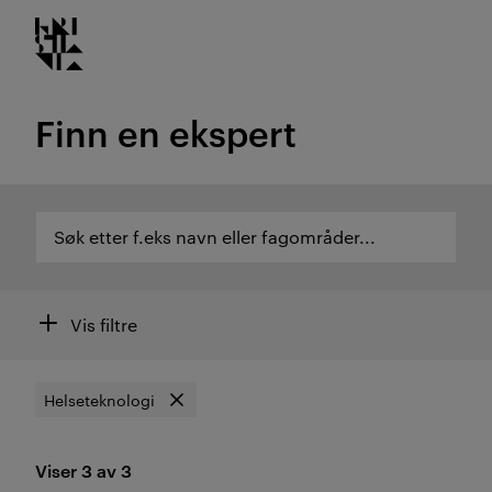
Kristiania logo
Gå
til
innhold
Finn en ekspert
Søk etter f.eks navn eller fagområder...
Søk etter f.eks navn eller fagområder...
Søk etter ekspertområde eller ansatte
Filtre
Vis filtre
Helseteknologi
Søk etter
Fjern filter
Viser 3 av 3
Resultat