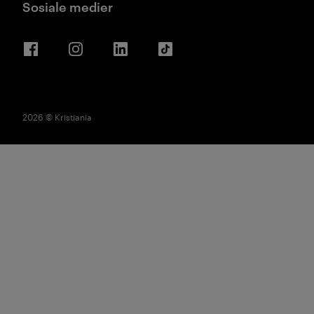
Sosiale medier
Facebook
Instagram
LinkedIn
TikTok
2026 © Kristiania