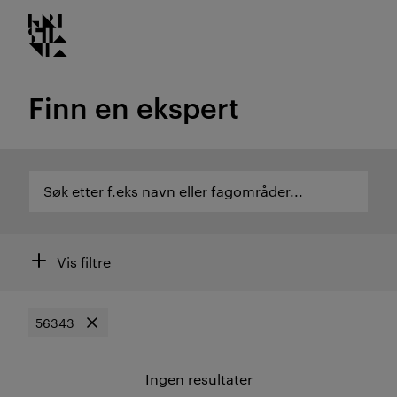
Kristiania logo
Gå
til
innhold
Finn en ekspert
Søk etter f.eks navn eller fagområder...
Søk etter f.eks navn eller fagområder...
Søk etter ekspertområde eller ansatte
Filtre
Vis filtre
56343
Søk etter
Fjern filter
Ingen resultater
Resultat