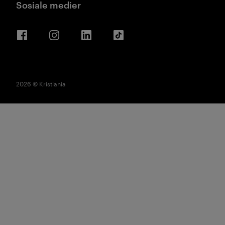
Sosiale medier
Facebook
Instagram
LinkedIn
TikTok
2026 © Kristiania