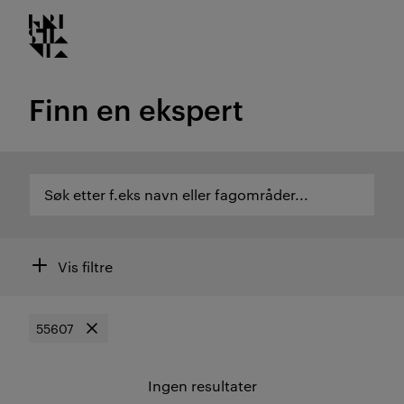
Kristiania logo
Gå
til
innhold
Finn en ekspert
Søk etter f.eks navn eller fagområder...
Søk etter f.eks navn eller fagområder...
Søk etter ekspertområde eller ansatte
Filtre
Vis filtre
55607
Søk etter
Fjern filter
Ingen resultater
Resultat