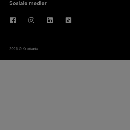
Sosiale medier
Facebook
Instagram
LinkedIn
TikTok
2026 © Kristiania