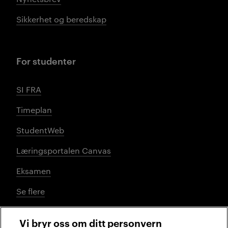
Sikkerhet og beredskap
For studenter
SI FRA
Timeplan
StudentWeb
Læringsportalen Canvas
Eksamen
Se flere
Vi bryr oss om ditt personvern