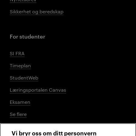
Sikkerhet og beredskap
For studenter
SI FRA
Timeplan
StudentWeb
Læringsportalen Canvas
Eksamen
Se flere
Vi bryr oss om ditt personvern