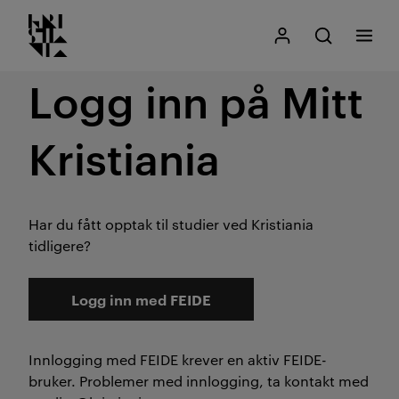
Kristiania logo
Gå
Søk
Mitt Kristiania
Åpne søk
Meny
til
innhold
Logg inn på Mitt
Kristiania
Har du fått opptak til studier ved Kristiania
tidligere?
Logg inn med FEIDE
Innlogging med FEIDE krever en aktiv FEIDE-
bruker. Problemer med innlogging, ta kontakt med