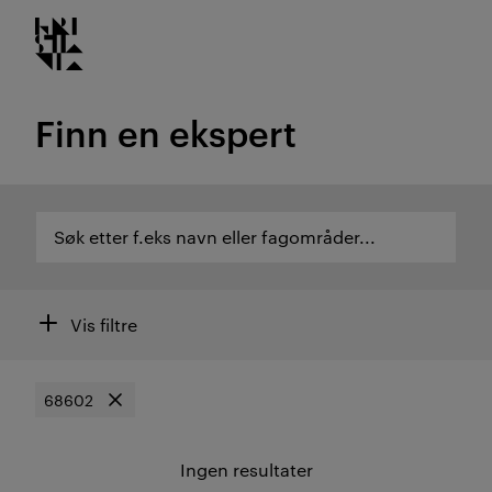
Kristiania logo
Gå
til
innhold
Finn en ekspert
Søk etter f.eks navn eller fagområder...
Søk etter f.eks navn eller fagområder...
Søk etter ekspertområde eller ansatte
Filtre
Vis filtre
68602
Søk etter
Fjern filter
Ingen resultater
Resultat