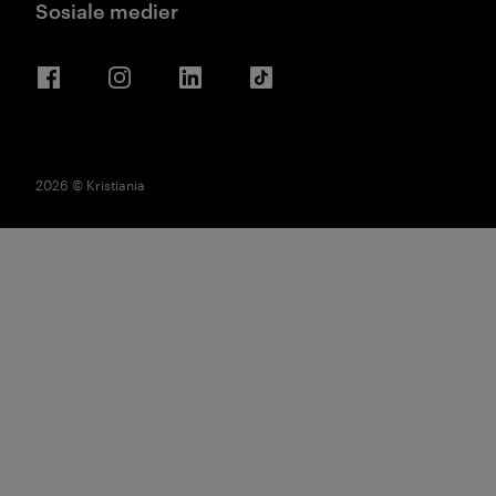
Sosiale medier
Facebook
Instagram
LinkedIn
TikTok
2026 © Kristiania