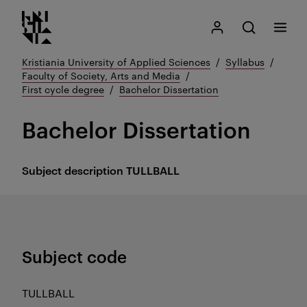
Kristiania logo
Go
Search
My Kristiania
Open search
Menu
to
content
Kristiania University of Applied Sciences
Syllabus
Faculty of Society, Arts and Media
First cycle degree
Bachelor Dissertation
Bachelor Dissertation
Subject description
TULLBALL
Subject code
TULLBALL