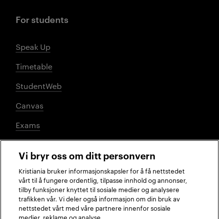
For students
Speak Up
Timetable
StudentWeb
Canvas
Exams
Vi bryr oss om ditt personvern
Social media
Kristiania bruker informasjonskapsler for å få nettstedet
vårt til å fungere ordentlig, tilpasse innhold og annonser,
tilby funksjoner knyttet til sosiale medier og analysere
trafikken vår. Vi deler også informasjon om din bruk av
Facebook
Instagram
LinkedIn
TikTok
nettstedet vårt med våre partnere innenfor sosiale
medier, reklame og analyse.