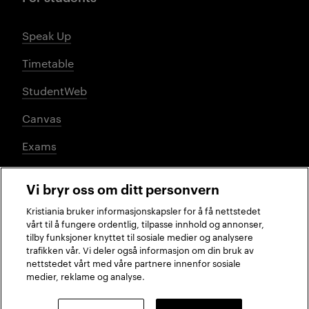
Speak Up
Timetable
StudentWeb
Canvas
Exams
Vi bryr oss om ditt personvern
Social media
Kristiania bruker informasjonskapsler for å få nettstedet
vårt til å fungere ordentlig, tilpasse innhold og annonser,
tilby funksjoner knyttet til sosiale medier og analysere
trafikken vår. Vi deler også informasjon om din bruk av
Facebook
Instagram
LinkedIn
TikTok
nettstedet vårt med våre partnere innenfor sosiale
medier, reklame og analyse.