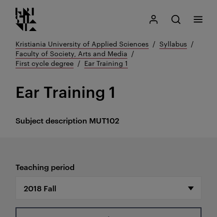
Kristiania logo
Go
Search
My Kristiania
Open search
Menu
to
content
Kristiania University of Applied Sciences
Syllabus
Faculty of Society, Arts and Media
First cycle degree
Ear Training 1
Ear Training 1
Subject description
MUT102
Teaching period