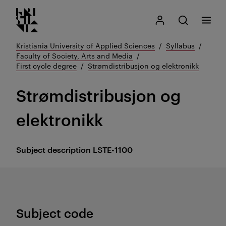
Kristiania logo
Go
Search
My Kristiania
Open search
Menu
to
content
Kristiania University of Applied Sciences
Syllabus
Faculty of Society, Arts and Media
First cycle degree
Strømdistribusjon og elektronikk
Strømdistribusjon og
elektronikk
Subject description
LSTE-1100
Subject code