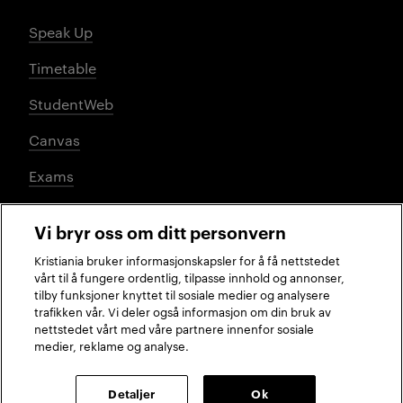
Speak Up
Timetable
StudentWeb
Canvas
Exams
Vi bryr oss om ditt personvern
Social media
Kristiania bruker informasjonskapsler for å få nettstedet
vårt til å fungere ordentlig, tilpasse innhold og annonser,
tilby funksjoner knyttet til sosiale medier og analysere
trafikken vår. Vi deler også informasjon om din bruk av
Facebook
Instagram
LinkedIn
TikTok
nettstedet vårt med våre partnere innenfor sosiale
medier, reklame og analyse.
2026 © Kristiania University of Applied Sciences
Detaljer
Ok