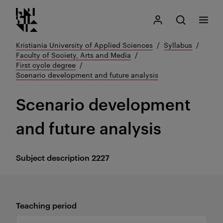
Kristiania logo
Go
Search
My Kristiania
Open search
Menu
to
content
Kristiania University of Applied Sciences
Syllabus
Faculty of Society, Arts and Media
First cycle degree
Scenario development and future analysis
Scenario development
and future analysis
Subject description
2227
Teaching period