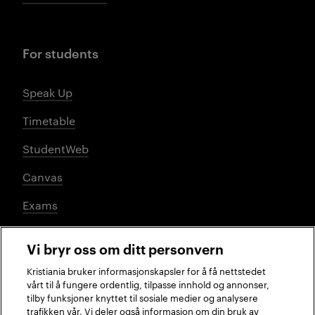
For students
Speak Up
Timetable
StudentWeb
Canvas
Exams
Vi bryr oss om ditt personvern
Social media
Kristiania bruker informasjonskapsler for å få nettstedet
vårt til å fungere ordentlig, tilpasse innhold og annonser,
tilby funksjoner knyttet til sosiale medier og analysere
trafikken vår. Vi deler også informasjon om din bruk av