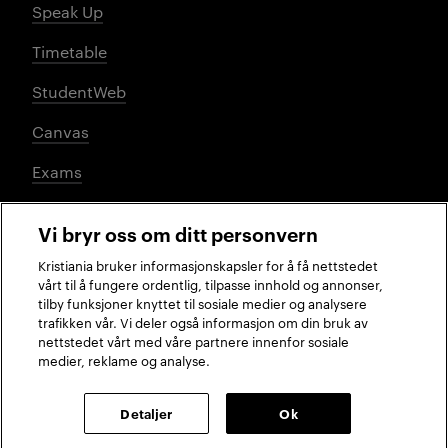
Speak Up
Timetable
StudentWeb
Canvas
Exams
Vi bryr oss om ditt personvern
Social media
Kristiania bruker informasjonskapsler for å få nettstedet
vårt til å fungere ordentlig, tilpasse innhold og annonser,
tilby funksjoner knyttet til sosiale medier og analysere
trafikken vår. Vi deler også informasjon om din bruk av
Facebook
Instagram
LinkedIn
TikTok
nettstedet vårt med våre partnere innenfor sosiale
medier, reklame og analyse.
2026 © Kristiania University of Applied Sciences
Detaljer
Ok