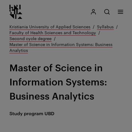
Kristiania logo
Go
Search
My Kristiania
Open search
Menu
to
content
Kristiania University of Applied Sciences
Syllabus
Faculty of Health Sciences and Technology
Second cycle degree
Master of Science in Information Systems: Business
Analytics
Master of Science in
Information Systems:
Business Analytics
Study program
UBD