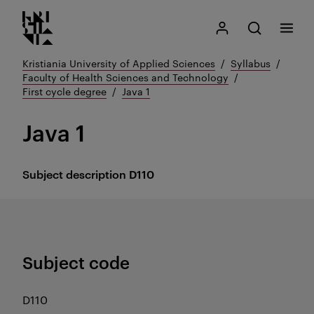
Kristiania logo
Go
Search
My Kristiania
Open search
Menu
to
content
Kristiania University of Applied Sciences
Syllabus
Faculty of Health Sciences and Technology
First cycle degree
Java 1
Java 1
Subject description
D110
Subject code
D110