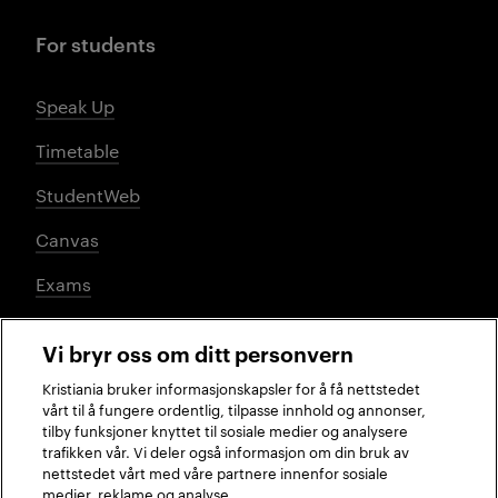
For students
Speak Up
Timetable
StudentWeb
Canvas
Exams
Vi bryr oss om ditt personvern
Social media
Kristiania bruker informasjonskapsler for å få nettstedet
vårt til å fungere ordentlig, tilpasse innhold og annonser,
tilby funksjoner knyttet til sosiale medier og analysere
trafikken vår. Vi deler også informasjon om din bruk av
Facebook
Instagram
LinkedIn
TikTok
nettstedet vårt med våre partnere innenfor sosiale
medier, reklame og analyse.