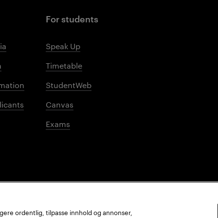
For students
ia
Speak Up
m
Timetable
mation
StudentWeb
licants
Canvas
Exams
ungere ordentlig, tilpasse innhold og annonser,