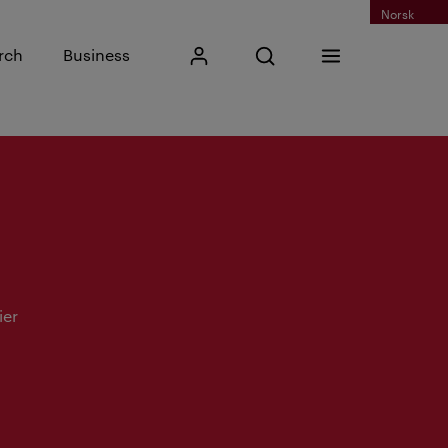
Norsk
Input search phrase
rch
Business
My Kristiania
Open search
Menu
Search
ier