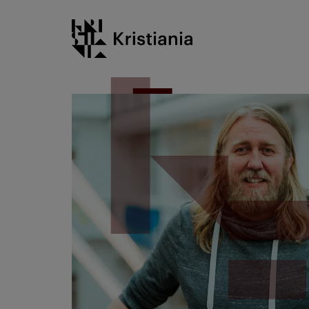
Go
Kristiania logo
to
content