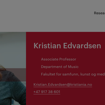
Resea
Kristian Edvardsen
Associate Professor
Department of Music
Fakultet for samfunn, kunst og med
Kristian.Edvardsen@kristiania.no
+47 917 38 601