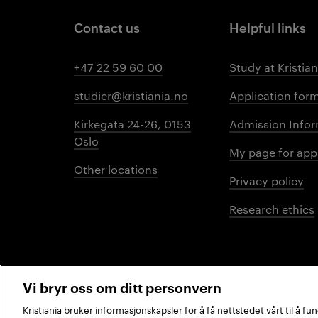
Contact us
Helpful links
+47 22 59 60 00
Study at Kristian
studier@kristiania.no
Application for
Kirkegata 24-26, 0153
Admission Infor
Oslo
My page for app
Other locations
Privacy policy
Research ethics
Vi bryr oss om ditt personvern
Kristiania bruker informasjonskapsler for å få nettstedet vårt til å f