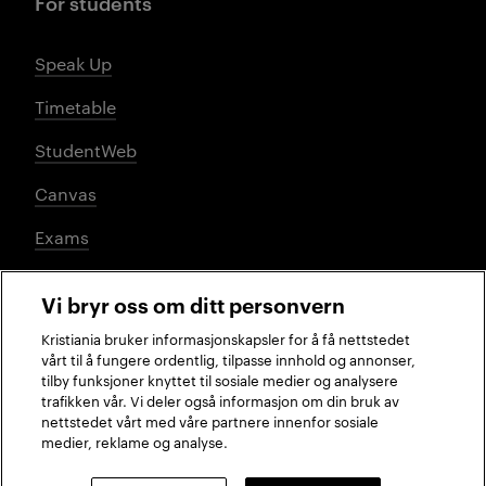
For students
Speak Up
Timetable
StudentWeb
Canvas
Exams
Vi bryr oss om ditt personvern
Social media
Kristiania bruker informasjonskapsler for å få nettstedet
vårt til å fungere ordentlig, tilpasse innhold og annonser,
tilby funksjoner knyttet til sosiale medier og analysere
trafikken vår. Vi deler også informasjon om din bruk av
Facebook
Instagram
LinkedIn
TikTok
nettstedet vårt med våre partnere innenfor sosiale
medier, reklame og analyse.