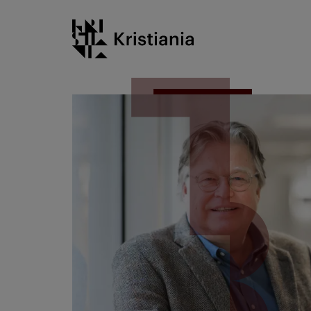
Go
Kristiania logo
to
content