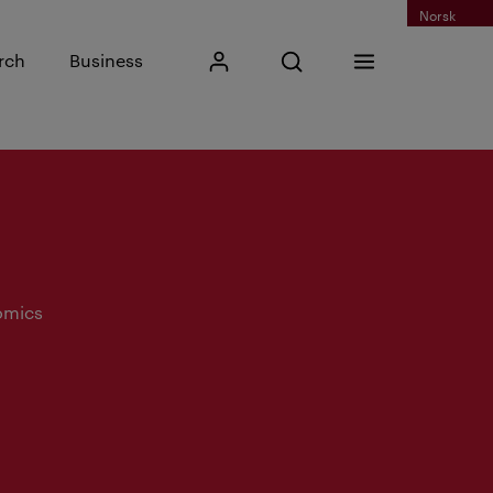
Norsk
Input search phrase
rch
Business
My Kristiania
Open search
Menu
Search
omics