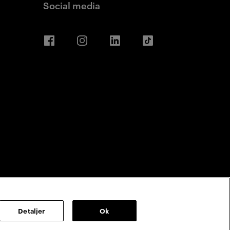
Social media
Facebook
Instagram
LinkedIn
TikTok
Detaljer
Ok