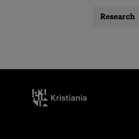
Employee 
Research
Kristiania logo