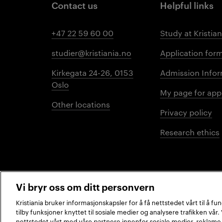
Contact us
Helpful links
+47 22 59 60 00
Study at Kristian
studier@kristiania.no
Application for
Kirkegata 24-26, 0153
Admission Infor
Oslo
My page for app
Other locations
Privacy policy
Research ethics
Vi bryr oss om ditt personvern
Kristiania bruker informasjonskapsler for å få nettstedet vårt til å f
tilby funksjoner knyttet til sosiale medier og analysere trafikken vår
2026 © Kristiania University of Applied Sciences
nettstedet vårt med våre partnere innenfor sosiale medier, reklame