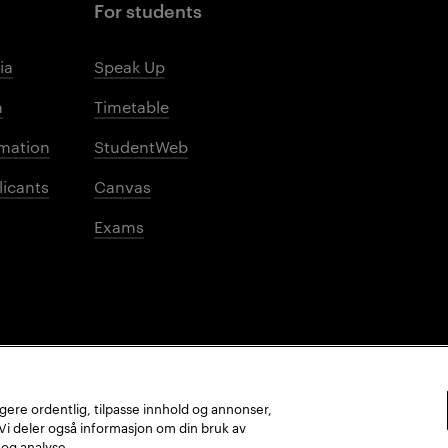
For students
ia
Speak Up
m
Timetable
mation
StudentWeb
licants
Canvas
Exams
ungere ordentlig, tilpasse innhold og annonser,
. Vi deler også informasjon om din bruk av
 og analyse.