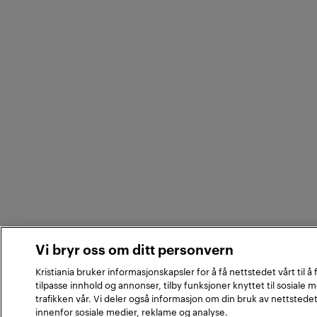
Vi bryr oss om ditt personvern
Kristiania bruker informasjonskapsler for å få nettstedet vårt til å
tilpasse innhold og annonser, tilby funksjoner knyttet til sosiale 
trafikken vår. Vi deler også informasjon om din bruk av nettstede
innenfor sosiale medier, reklame og analyse.