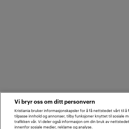
Vi bryr oss om ditt personvern
Kristiania bruker informasjonskapsler for å få nettstedet vårt til å
tilpasse innhold og annonser, tilby funksjoner knyttet til sosiale 
trafikken vår. Vi deler også informasjon om din bruk av nettstede
innenfor sosiale medier, reklame og analyse.