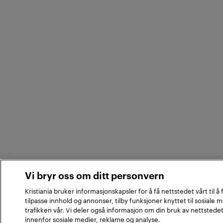
Vi bryr oss om ditt personvern
Kristiania bruker informasjonskapsler for å få nettstedet vårt til å
tilpasse innhold og annonser, tilby funksjoner knyttet til sosiale 
trafikken vår. Vi deler også informasjon om din bruk av nettstede
innenfor sosiale medier, reklame og analyse.