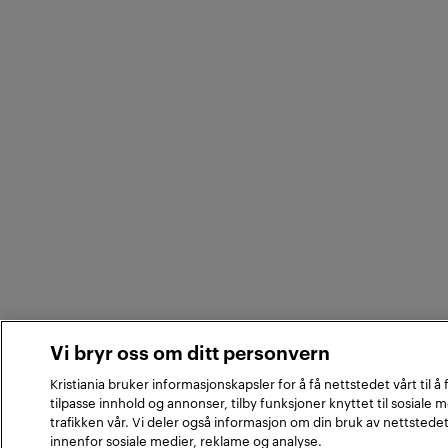
Vi bryr oss om ditt personvern
Kristiania bruker informasjonskapsler for å få nettstedet vårt til å
tilpasse innhold og annonser, tilby funksjoner knyttet til sosiale 
trafikken vår. Vi deler også informasjon om din bruk av nettstede
innenfor sosiale medier, reklame og analyse.