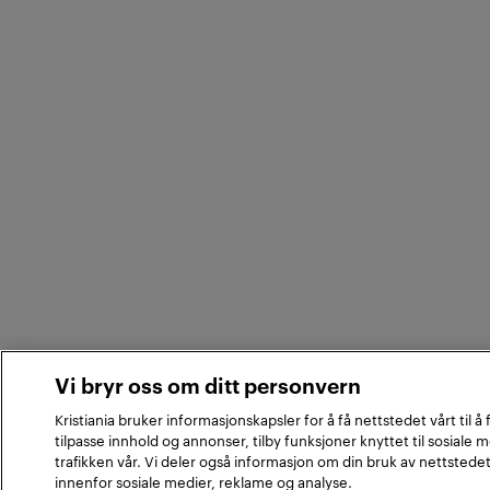
Vi bryr oss om ditt personvern
Kristiania bruker informasjonskapsler for å få nettstedet vårt til å
tilpasse innhold og annonser, tilby funksjoner knyttet til sosiale 
trafikken vår. Vi deler også informasjon om din bruk av nettstede
innenfor sosiale medier, reklame og analyse.