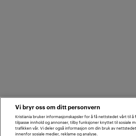
Vi bryr oss om ditt personvern
Kristiania bruker informasjonskapsler for å få nettstedet vårt til å
tilpasse innhold og annonser, tilby funksjoner knyttet til sosiale 
trafikken vår. Vi deler også informasjon om din bruk av nettstede
innenfor sosiale medier, reklame og analyse.