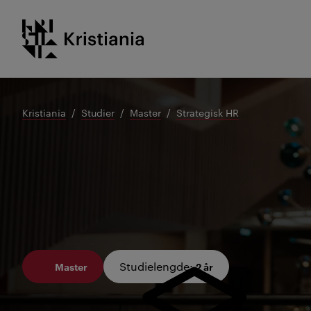
Gå
Kristiania logo
til
innhold
Kristiania
Studier
Master
Strategisk HR
Studielengde
:
Master
2 år