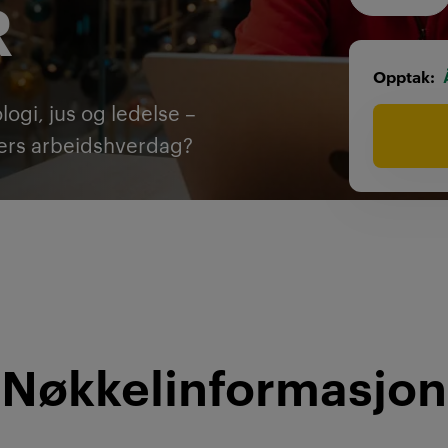
R
Opptak
ogi, jus og ledelse –
kers arbeidshverdag?
Nøkkelinformasjon