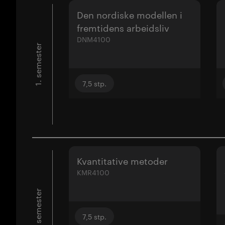
Den nordiske modellen i
fremtidens arbeidsliv
DNM4100
1. semester
7,5
stp.
Kvantitative metoder
KMR4100
2. semester
7,5
stp.