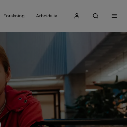
Skriv inn søkefras
Forskning
Arbeidsliv
Mitt Kristiania
Åpne søk
Meny
Søk