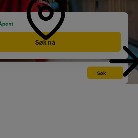
Åpent
Søk nå
Søk