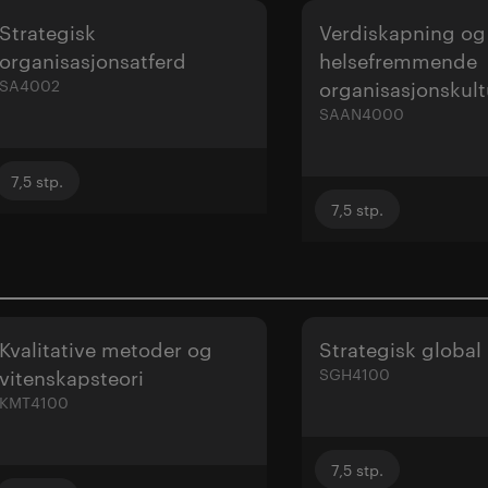
Strategisk
Verdiskapning og
organisasjonsatferd
helsefremmende
SA4002
organisasjonskult
SAAN4000
7,5
stp.
7,5
stp.
Kvalitative metoder og
Strategisk globa
vitenskapsteori
SGH4100
KMT4100
7,5
stp.