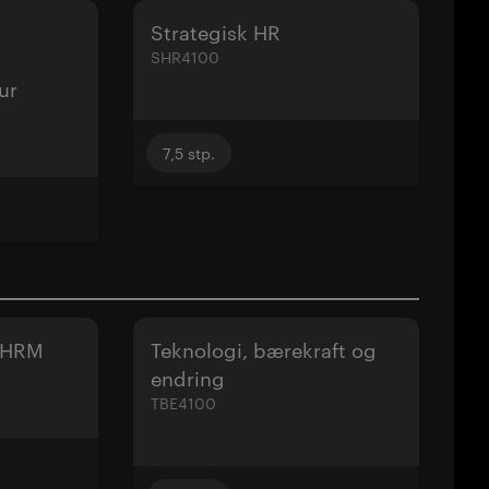
Strategisk HR
SHR4100
ur
7,5
stp.
l HRM
Teknologi, bærekraft og
endring
TBE4100