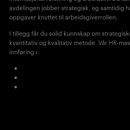
avdelingen jobber strategisk, og samtidig ha
oppgaver knyttet til arbeidsgiverrollen.
I tillegg får du solid kunnskap om strategis
kvantitativ og kvalitativ metode. Vår HR-mas
innføring i:
Strategisk global HRM
Teknologi, bærekraft og endring
Strategisk organisasjonsatferd