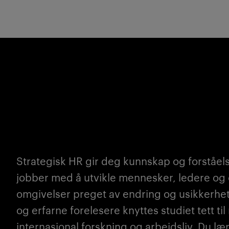
Strategisk HR gir deg kunnskap og forståel
jobber med å utvikle mennesker, ledere og 
omgivelser preget av endring og usikkerh
og erfarne forelesere knyttes studiet tett til
internasjonal forskning og arbeidsliv. Du l