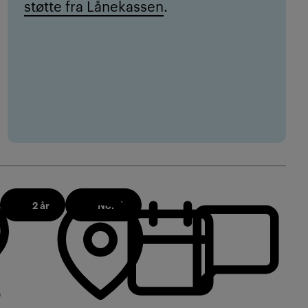
støtte fra Lånekassen
.
2 år
Norsk