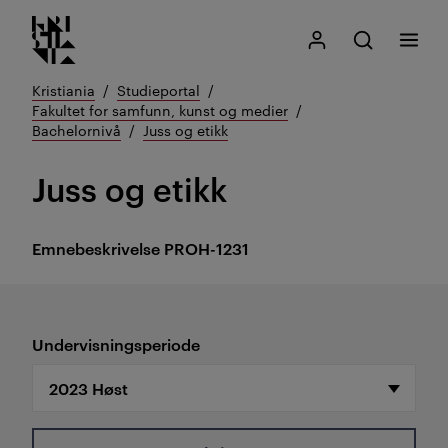
Kristiania logo
Gå
Søk
Mitt Kristiania
Åpne søk
Meny
til
innhold
Kristiania
Studieportal
Fakultet for samfunn, kunst og medier
Bachelornivå
Juss og etikk
Juss og etikk
Emnebeskrivelse
PROH-1231
Undervisningsperiode