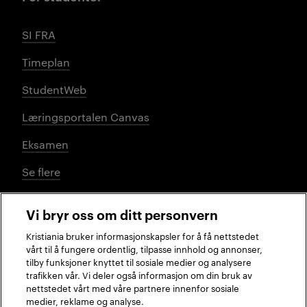
SI FRA
Timeplan
StudentWeb
Læringsportalen Canvas
Eksamen
Se flere
Vi bryr oss om ditt personvern
Sosiale medier
Kristiania bruker informasjonskapsler for å få nettstedet
vårt til å fungere ordentlig, tilpasse innhold og annonser,
tilby funksjoner knyttet til sosiale medier og analysere
trafikken vår. Vi deler også informasjon om din bruk av
Facebook
Instagram
LinkedIn
TikTok
nettstedet vårt med våre partnere innenfor sosiale
medier, reklame og analyse.