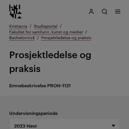
Kristiania logo
Gå
Søk
Mitt Kristiania
Åpne søk
Meny
til
innhold
Kristiania
Studieportal
Fakultet for samfunn, kunst og medier
Bachelornivå
Prosjektledelse og praksis
Prosjektledelse og
praksis
Emnebeskrivelse
PROH-1121
Undervisningsperiode