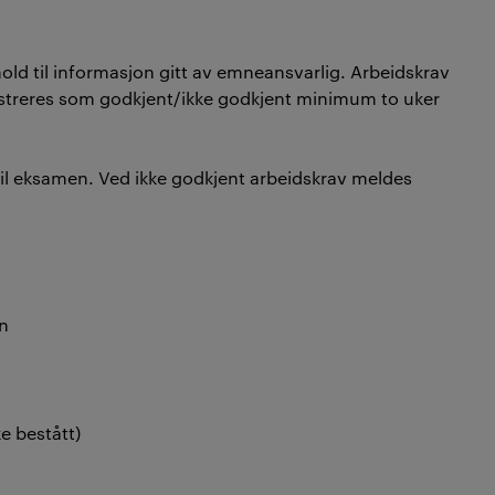
old til informasjon gitt av emneansvarlig. Arbeidskrav
istreres som godkjent/ikke godkjent minimum to uker
til eksamen. Ved ikke godkjent arbeidskrav meldes
en
e bestått)