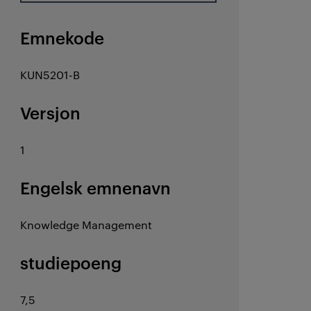
Emnekode
KUN5201-B
Versjon
1
Engelsk emnenavn
Knowledge Management
studiepoeng
7,5