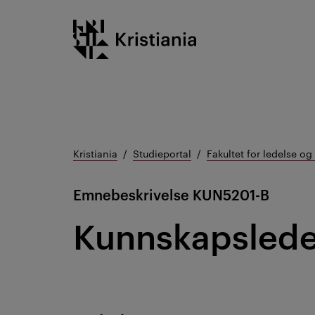
Gå
Kristiania logo
til
innhold
Kristiania
Studieportal
Fakultet for ledelse o
Emnebeskrivelse
KUN5201-B
Kunnskapslede