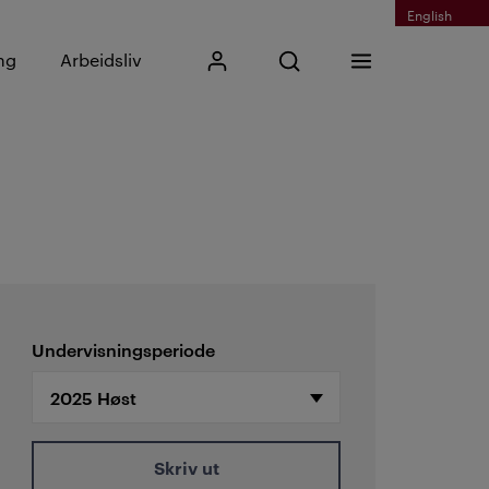
English
Skriv inn søkefrase
ng
Arbeidsliv
Mitt Kristiania
Åpne søk
Meny
Søk
Undervisningsperiode
Skriv ut