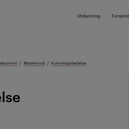
Utdanning
Forskni
g økonomi
Masternivå
Kunnskapsledelse
lse